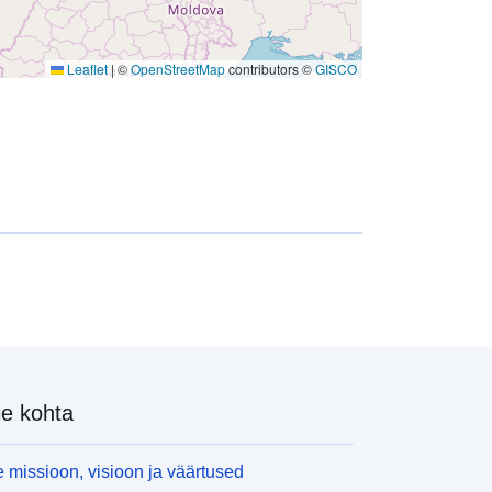
Leaflet
|
©
OpenStreetMap
contributors ©
GISCO
e kohta
 missioon, visioon ja väärtused