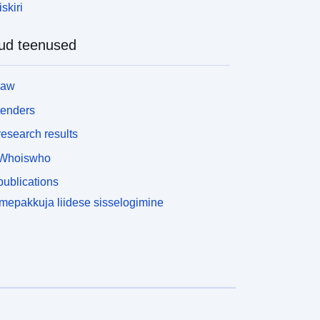
skiri
ud teenused
law
tenders
esearch results
Whoiswho
ublications
epakkuja liidese sisselogimine