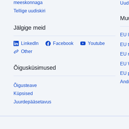
meeskonnaga
Uudi
Tellige uudiskiri
Mu
Jälgige meid
EU 
LinkedIn
Facebook
Youtube
EU 
Other
EU r
EU 
Õigusküsimused
EU p
Andm
Õigusteave
Küpsised
Juurdepääsetavus