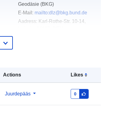
Geodäsie (BKG)
E-Mail:
mailto:dlz@bkg.bund.de
Aadress:
Karl-Rothe-Str. 10-14,
Leipzig, 04105, DEU
URL:
https://www.bkg.bund.de
e:
Lisatud andmetele.europa.eu:
19 January
2026
Ajakohastatud veebisaidil Data.europa.eu:
Actions
Likes
02 August 2026
Koordinaadid:
[ [ 6.098034,
Juurdepääs
0
55.054344 ], [ 15.578555,
55.054344 ], [ 15.578555, 47.23942
], [ 6.098034, 47.23942 ], [ 6.098034,
55.054344 ] ]
Tüüp:
Polygon