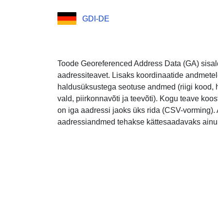
GDI-DE
Toode Georeferenced Address Data (GA) sis
aadressiteavet. Lisaks koordinaatide andmetel
haldusüksustega seotuse andmed (riigi kood, 
vald, piirkonnavõti ja teevõti). Kogu teave koost
on iga aadressi jaoks üks rida (CSV-vorming
aadressiandmed tehakse kättesaadavaks ainult