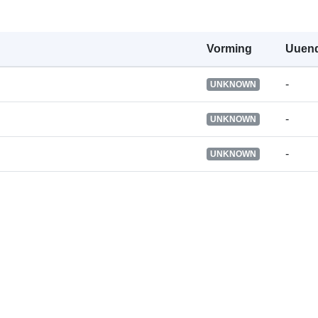
Päritolu :
Vorming
Uuen
-
UNKNOWN
Identifikaator
-
UNKNOWN
-
UNKNOWN
uriRef:
Tekkepõhine
perioodilisus