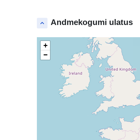
Andmekogumi ulatus
keyboard_arrow_up
+
−