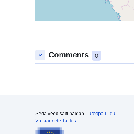
Comments
keyboard_arrow_down
0
Seda veebisaiti haldab
Euroopa Liidu
Väljaannete Talitus