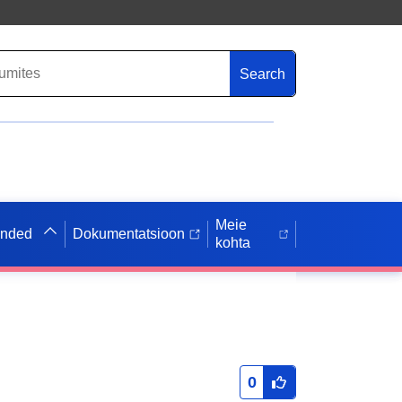
Search
Meie
anded
Dokumentatsioon
kohta
0