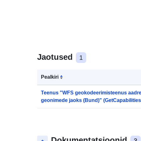
Jaotused
1
Pealkiri
Teenus "WFS geokodeerimisteenus aadre
geonimede jaoks (Bund)" (GetCapabilities
Dokumentatsioonid
3