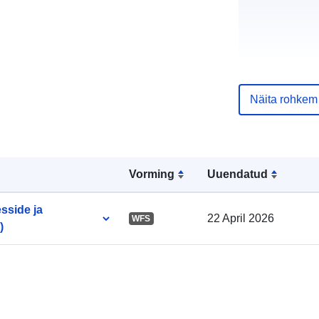
Näita rohkem
Kataloogi kirj
Vorming
Uuendatud
sside ja
Geograafiline
22 April 2026
WFS
)
ulatus: