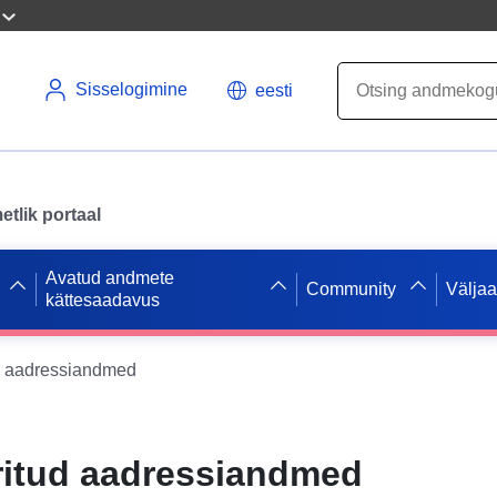
Sisselogimine
eesti
tlik portaal
Avatud andmete
Community
Välja
kättesaadavus
d aadressiandmed
ritud aadressiandmed