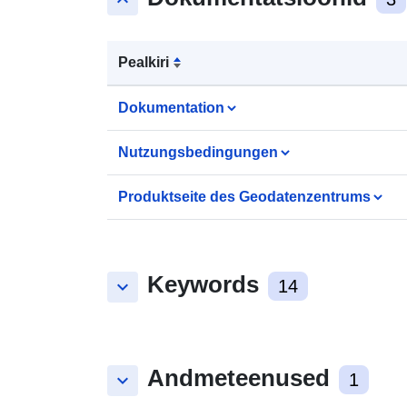
keyboard_arrow_up
Pealkiri
Dokumentation
Nutzungsbedingungen
Produktseite des Geodatenzentrums
Keywords
keyboard_arrow_down
14
Andmeteenused
keyboard_arrow_down
1