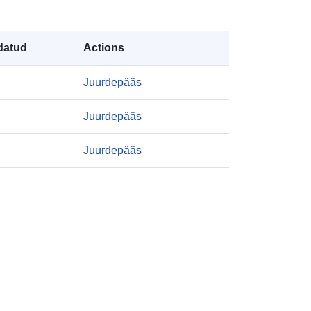
Erfassung, Fortführung und
Qualifizierung der amtlichen
datud
Actions
Hauskoordinaten obl...
Juurdepääs
id:
https://registry.gdi-
de.org/id/de.bund.bkg.csw/DEBKG0
Juurdepääs
0M00000127
Juurdepääs
http://data.europa.eu/88u/dataset/a0
489223-3312-40e0-8ee6-
0f1a779b0ec4
annual
: