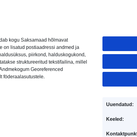
aldab kogu Saksamaad hõlmavat
e on lisatud postiaadressi andmed ja
haldusüksus, piirkond, halduskogukond,
atakse struktureeritud tekstifailina, millel
). Andmekogum Georeferenced
 föderaalasutustele.
Uuendatud:
Keeled:
Kontaktpunkt