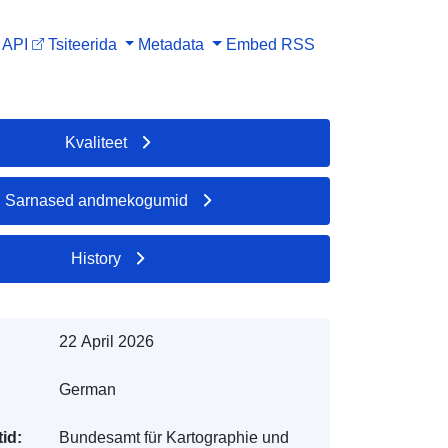
API
Tsiteerida
Metadata
Embed
RSS
Kvaliteet
Sarnased andmekogumid
History
22 April 2026
German
id:
Bundesamt für Kartographie und