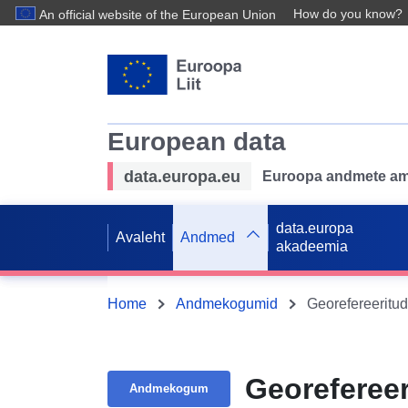
How do you know?
An official website of the European Union
European data
data.europa.eu
Euroopa andmete ame
data.europa
Avaleht
Andmed
akadeemia
Home
Andmekogumid
Georefereeritu
Georeferee
Andmekogum