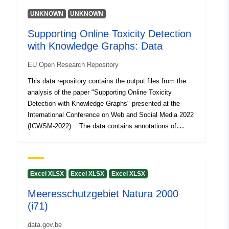
July 2026
UNKNOWN
UNKNOWN
Oppdatert på data.europa.eu:
Supporting Online Toxicity Detection
29 July 2026
with Knowledge Graphs: Data
Romslig:
Koordinater:
[ [ 2.54, 51.51 ],
EU Open Research Repository
[ 6.41, 51.51 ], [ 6.41, 49.49 ],
This data repository contains the output files from the
[ 2.54, 49.49 ], [ 2.54, 51.51 ]
analysis of the paper "Supporting Online Toxicity
]
Detection with Knowledge Graphs" presented at the
Type:
Polygon
International Conference on Web and Social Media 2022
(ICWSM-2022). The data contains annotations of
gender and sexual orientation entities provided by the
Identifikatorer:
a0af262e862b82438a70eb3316a2
Gender and Sexual Orientation Ontology
(https://bioportal.bioontology.org/ontologies/GSSO). We
uriRef:
http://data.europa.eu/88u/data
analyse demographic group samples from the Civil
Excel XLSX
Excel XLSX
Excel XLSX
Comments Identities dataset
Tilgangsrettighet
public
Meeresschutzgebiet Natura 2000
(https://www.tensorflow.org/datasets/catalog/civil_comm
er:
(i71)
ents).
data.gov.be