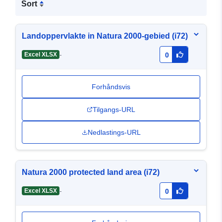
Sort
Landoppervlakte in Natura 2000-gebied (i72)
-
Excel XLSX
0
Forhåndsvis
Tilgangs-URL
Nedlastings-URL
Natura 2000 protected land area (i72)
-
Excel XLSX
0