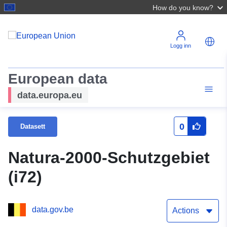
How do you know?
Logg inn
European data
data.europa.eu
0
Datasett
Natura-2000-Schutzgebiet
(i72)
data.gov.be
Actions