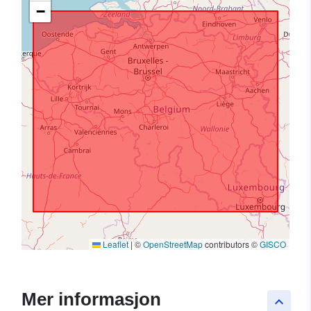
−
Leaflet
|
©
OpenStreetMap
contributors ©
GISCO
Mer informasjon
keyboard_arrow_up