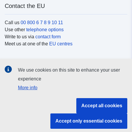
Contact the EU
Call us
00 800 6 7 8 9 10 11
Use other
telephone options
Write to us via
contact form
Meet us at one of the
EU centres
Social media
We use cookies on this site to enhance your user
Search for EU
social media channels
experience
More info
EU institutions and bodies
Accept all cookies
Search all EU institutions and bodies
Accept only essential cookies