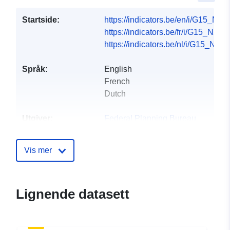
Startside:
https://indicators.be/en/i/G15_N2L
https://indicators.be/fr/i/G15_N2L/fr
https://indicators.be/nl/i/G15_N2L/
Språk:
English
French
Dutch
Utgiver:
Federal Planning Bureau
Hjemmeside:
https://www.plan.be
Vis mer
Kontaktpunkter:
Federal Planning Bureau
E-post:
Lignende datasett
mailto:indicators@plan.be
Katalogopptak:
Lagt til data.europa.eu:
28