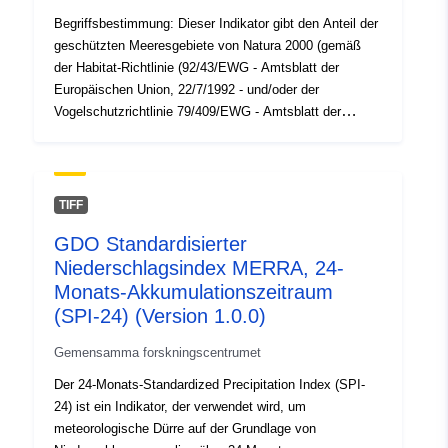
Begriffsbestimmung: Dieser Indikator gibt den Anteil der
geschützten Meeresgebiete von Natura 2000 (gemäß
der Habitat-Richtlinie (92/43/EWG - Amtsblatt der
Europäischen Union, 22/7/1992 - und/oder der
Vogelschutzrichtlinie 79/409/EWG - Amtsblatt der
Europäischen Union, 25/4/1979) am gesamten
belgischen Meeresgebiet (einschließlich der
Hoheitsgewässer, des ausschließlichen
Wirtschaftsraums und der Kontinentalplatte) an. Der
TIFF
Indikator wird vom FPB auf der Grundlage von Daten der
GDO Standardisierter
Europäischen Umweltagentur und des Föderalen
Niederschlagsindex MERRA, 24-
Öffentlichen Dienstes Gesundheit, Sicherheit der
Lebensmittelkette und Umwelt berechnet. Die Daten
Monats-Akkumulationszeitraum
stammen von Eurostat für die Europäische Union. Es
(SPI-24) (Version 1.0.0)
sei darauf hingewiesen, dass diese nur die 22 EU-27-
Gemensamma forskningscentrumet
Länder mit Meeresgebieten betreffen.
Der 24-Monats-Standardized Precipitation Index (SPI-
24) ist ein Indikator, der verwendet wird, um
meteorologische Dürre auf der Grundlage von