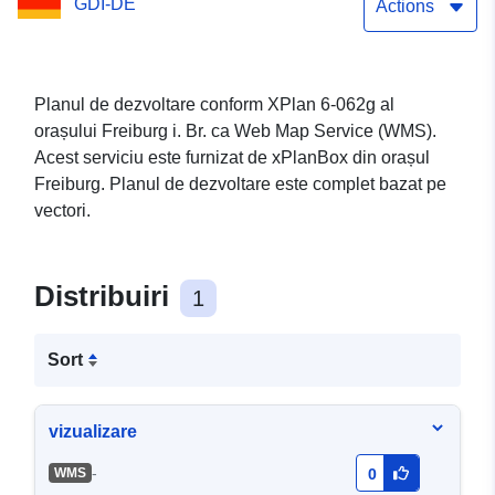
GDI-DE
piață-) - WMS (xPlanBox)
Actions
Planul de dezvoltare conform XPlan 6-062g al
orașului Freiburg i. Br. ca Web Map Service (WMS).
Acest serviciu este furnizat de xPlanBox din orașul
Freiburg. Planul de dezvoltare este complet bazat pe
vectori.
Distribuiri
1
Sort
vizualizare
-
WMS
0