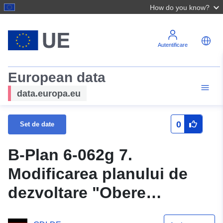
How do you know?
Autentificare
European data
data.europa.eu
0
Set de date
B-Plan 6-062g 7.
Modificarea planului de
dezvoltare "Obere
Hardtstraße" (-Concept de