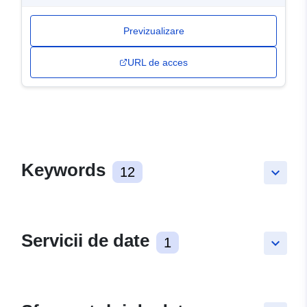
Previzualizare
URL de acces
Keywords
12
keyboard_arrow_down
Servicii de date
1
keyboard_arrow_down