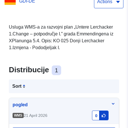
GDI-DE
Actions
Usluga WMS-a za razvojni plan „Untere Lerchacker
1.Change – potpodručje I.” grada Emmendingena iz
XPlanunga 5.4. Opis: KO 025 Donji Lerchacker
1.Izmjena - Pododjeljak I.
Distribucije
1
Sort
pogled
21 April 2026
WMS
0