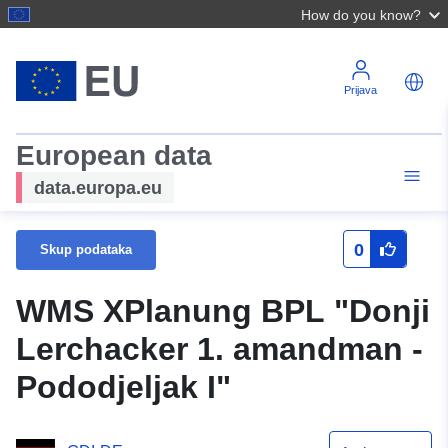
How do you know?
Prijava
European data
data.europa.eu
0
Skup podataka
WMS XPlanung BPL "Donji
Lerchacker 1. amandman -
Pododjeljak I"