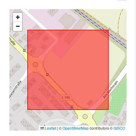
+
−
Leaflet
|
©
OpenStreetMap
contributors ©
GISCO