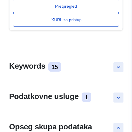
Pretpregled
URL za pristup
Keywords
15
keyboard_arrow_down
Podatkovne usluge
1
keyboard_arrow_down
Opseg skupa podataka
keyboard_arrow_up