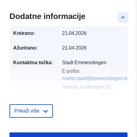
Dodatne informacije
keyboard_arrow_up
Kreirano:
21.04.2026
Ažurirano:
21.04.2026
Kontaktna točka:
Stadt Emmendingen
E-pošta:
mailto:stadt@emmendingen.de
Adresa:
Landvogtei 10,
Emmendingen, 79312,
Deutschland
URL:
Prikaži više
http://www.emmendingen.de
Kataloški
Dodano u data.europa.eu:
02 May