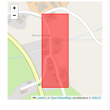
+
−
Leaflet
|
©
OpenStreetMap
contributors ©
GISCO