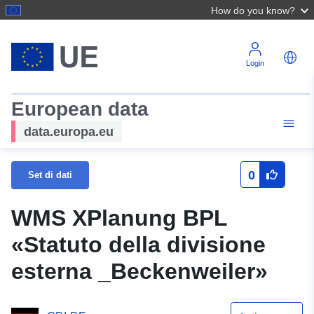
How do you know?
Login
European data
data.europa.eu
0
Set di dati
WMS XPlanung BPL
«Statuto della divisione
esterna _Beckenweiler»