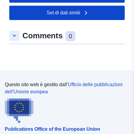
47.8258004 ], [ 9.4835674,
47.8236448 ], [ 9.4824213,
Set di dati simili
47.8236448 ], [ 9.4824213,
47.8258004 ] ]
Comments
keyboard_arrow_down
Tipo:
Polygon
0
Risorsa spaziale:
Conforme a:
Risorsa:
http://data.europa.eu/eli/reg/2009/
Questo sito web è gestito dall'
Ufficio delle pubblicazioni
uriRef:
http://data.europa.eu/88u/dataset/
dell'Unione europea
143b-4415-ad30-a522f6fed582
Publications Office of the European Union