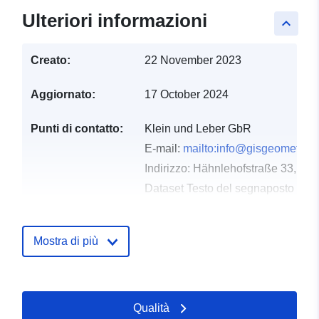
Ulteriori informazioni
keyboard_arrow_up
Creato:
22 November 2023
Aggiornato:
17 October 2024
Punti di contatto:
Klein und Leber GbR
E-mail:
mailto:info@gisgeometer.d
Indirizzo:
Hähnlehofstraße 33, Wei
Dataset Testo del segnaposto del 
https://www.gisgeometer.de/
Mostra di più
Registro del
Aggiornato su data.europa.eu:
catalogo:
02 May 2026
Spaziale:
Coordinate:
[ [ 9.4824213,
Qualità
47.8258004 ], [ 9.4835674,