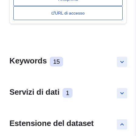
URL di accesso
Keywords
15
keyboard_arrow_down
Servizi di dati
1
keyboard_arrow_down
Estensione del dataset
keyboard_arrow_up