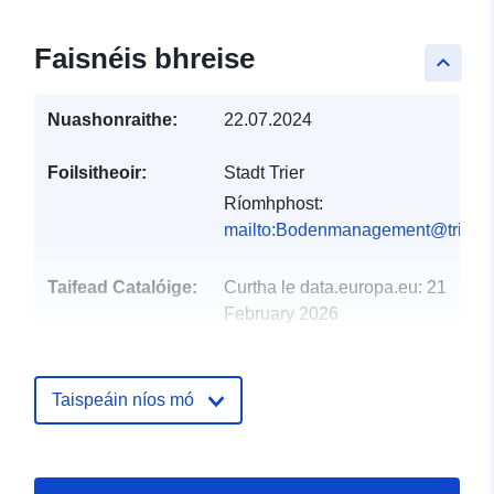
Faisnéis bhreise
keyboard_arrow_up
Nuashonraithe:
22.07.2024
Foilsitheoir:
Stadt Trier
Ríomhphost:
mailto:Bodenmanagement@trier.d
Taifead Catalóige:
Curtha le data.europa.eu:
21
February 2026
Nuashonraithe ar data.europa.eu:
02 August 2026
Taispeáin níos mó
Spásúil:
Comhordanáidí:
[ [
6.541518, 49.861523 ], [
6.755924, 49.861523 ], [