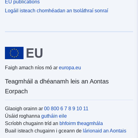
EU publications
Logáil isteach chomhéadan an tsoláthraí sonraí
Faigh amach níos mó ar
europa.eu
Teagmháil a dhéanamh leis an Aontas
Eorpach
Glaoigh orainn ar
00 800 6 7 8 9 10 11
Úsáid roghanna
gutháin eile
Scríobh chugainn tríd an
bhfoirm theagmhála
Buail isteach chugainn i gceann de
lárionaid an Aontais