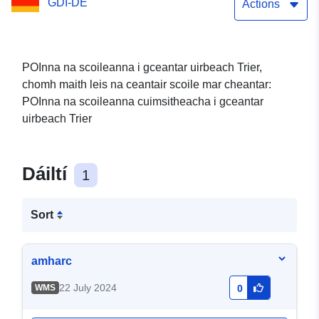
GDI-DE
Actions
POInna na scoileanna i gceantar uirbeach Trier,
chomh maith leis na ceantair scoile mar cheantar:
POInna na scoileanna cuimsitheacha i gceantar
uirbeach Trier
Dáiltí
1
Sort
amharc
22 July 2024
WMS
0