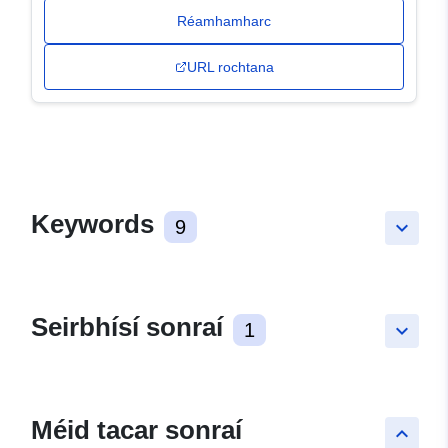
Réamhamharc
URL rochtana
Keywords
9
keyboard_arrow_down
Seirbhísí sonraí
1
keyboard_arrow_down
Méid tacar sonraí
keyboard_arrow_up