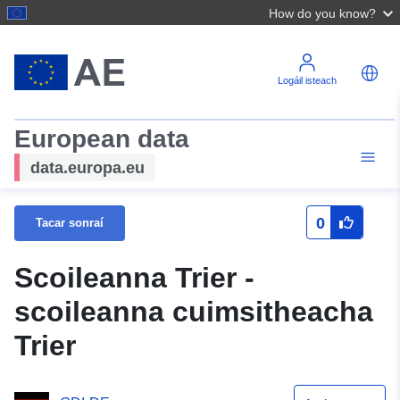
How do you know?
Logáil isteach
European data
data.europa.eu
0
Tacar sonraí
Scoileanna Trier -
scoileanna cuimsitheacha
Trier