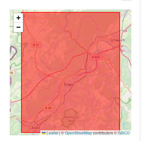
+
−
Leaflet
|
©
OpenStreetMap
contributors ©
GISCO