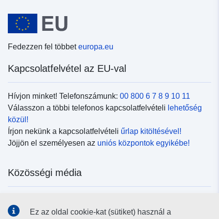
Fedezzen fel többet
europa.eu
Kapcsolatfelvétel az EU-val
Hívjon minket! Telefonszámunk:
00 800 6 7 8 9 10 11
Válasszon a többi telefonos kapcsolatfelvételi
lehetőség
közül!
Írjon nekünk a kapcsolatfelvételi
űrlap kitöltésével!
Jöjjön el személyesen az
uniós központok egyikébe!
Közösségi média
Kövesse az EU
közösségi oldalait!
Ez az oldal cookie-kat (sütiket) használ a