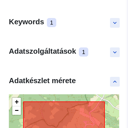
Keywords
1
keyboard_arrow_down
Adatszolgáltatások
1
keyboard_arrow_down
Adatkészlet mérete
keyboard_arrow_up
+
−