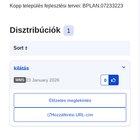
Kopp település fejlesztési tervei: BPLAN.07233223
Disztribúciók
1
Sort
kilátás
23 January 2026
WMS
0
Előzetes megtekintés
Hozzáférési URL-cím