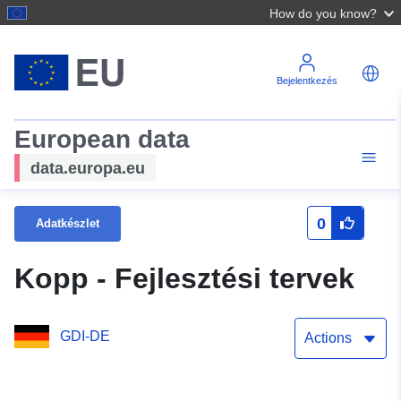
How do you know?
Bejelentkezés
European data
data.europa.eu
0
Adatkészlet
Kopp - Fejlesztési tervek
GDI-DE
Actions