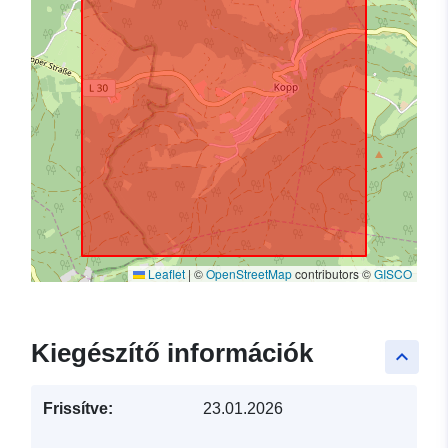
Leaflet
|
©
OpenStreetMap
contributors ©
GISCO
Kiegészítő információk
keyboard_arrow_up
Frissítve:
23.01.2026