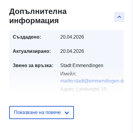
Допълнителна
keyboard_arrow_up
информация
Създадено:
20.04.2026
Актуализирано:
20.04.2026
Звено за връзка:
Stadt Emmendingen
Имейл:
mailto:stadt@emmendingen.de
Адрес:
Landvogtei 10,
Emmendingen, 79312,
Deutschland
URL адрес:
Показване на повече
http://www.emmendingen.de