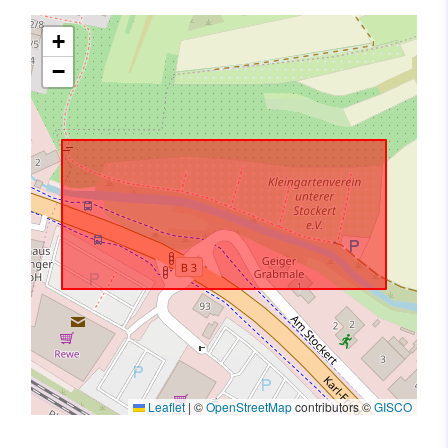
+
−
Leaflet
|
©
OpenStreetMap
contributors ©
GISCO