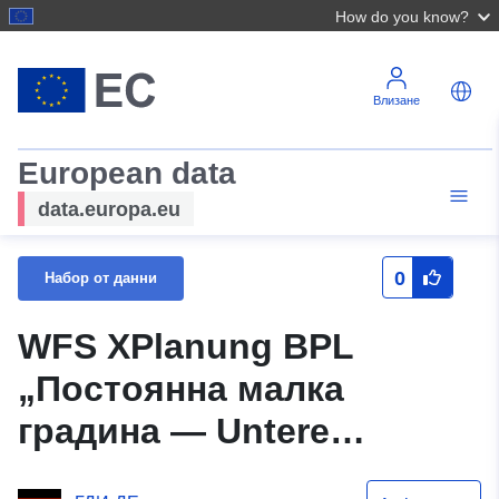
How do you know?
Влизане
European data
data.europa.eu
0
Набор от данни
WFS XPlanung BPL
„Постоянна малка
градина — Untere
Stockert“