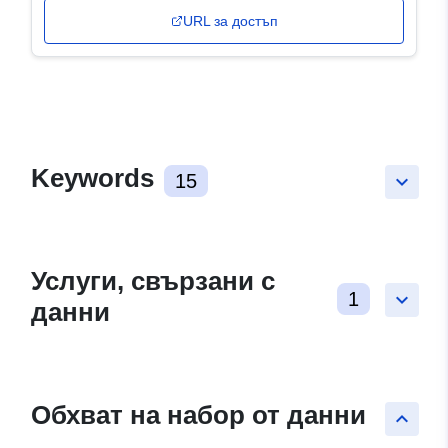
URL за достъп
Keywords
15
keyboard_arrow_down
Услуги, свързани с
1
keyboard_arrow_down
данни
Обхват на набор от данни
keyboard_arrow_up