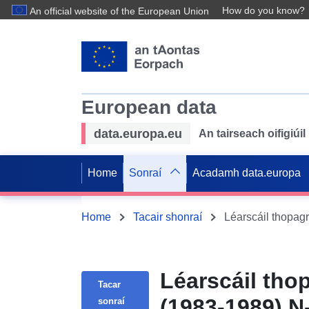
How do you know?
An official website of the European Union
European data
data.europa.eu
An tairseach oifigiú
Home
Sonraí
Acadamh data.europa
Home
Tacair shonraí
Léarscáil thop
Tacar
(1983-1989) N
sonraí