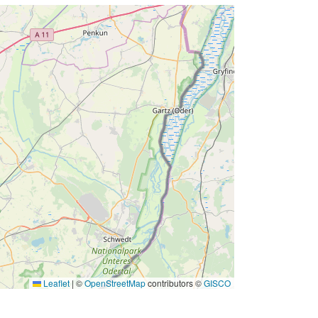
Leaflet
|
©
OpenStreetMap
contributors ©
GISCO