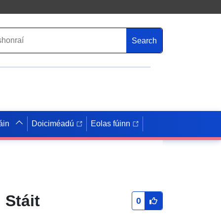
Search
áin
Doiciméadú
Eolas fúinn
 Stáit
0