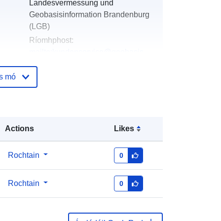
Landesvermessung und
Geobasisinformation Brandenburg
(LGB)
Ríomhphost:
mailto:kundenservice@geobasis-
bb.de
os mó
óige:
Curtha le data.europa.eu:
19
January 2026
Nuashonraithe ar data.europa.eu:
02 August 2026
Actions
Likes
Comhordanáidí:
[ [ 13.5, 53.33 ], [ 14,
Rochtain
0
53.33 ], [ 14, 53 ], [ 13.5, 53 ], [ 13.5,
53.33 ] ]
Rochtain
0
Clóscríobh:
Polygon
Eine Auskunft über die Herkunft der