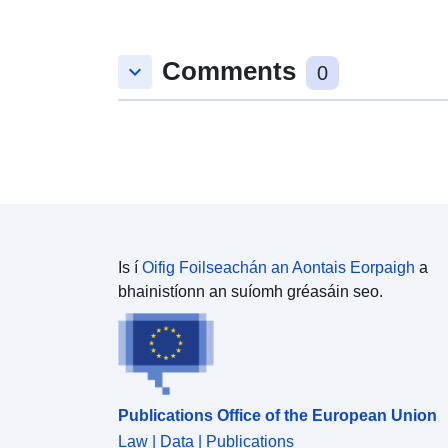
Comments
keyboard_arrow_down
0
Is í
Oifig Foilseachán an Aontais Eorpaigh
a
bhainistíonn an suíomh gréasáin seo.
Publications Office of the European Union
Law | Data | Publications