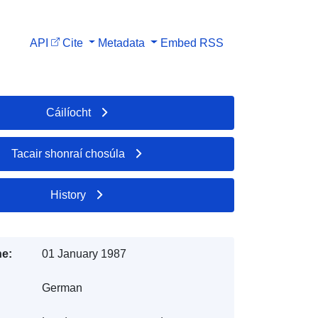
API
Cite
Metadata
Embed
RSS
Cáilíocht
Tacair shonraí chosúla
History
e:
01 January 1987
German