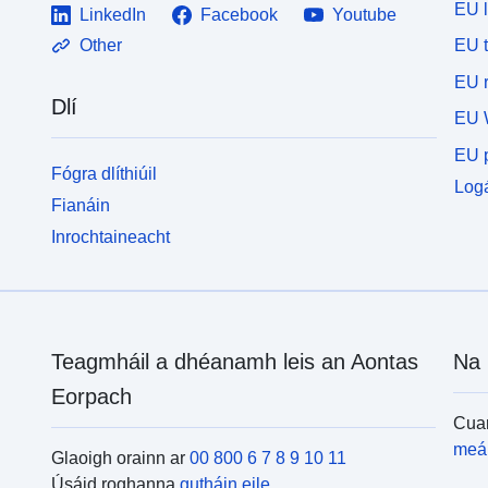
EU 
LinkedIn
Facebook
Youtube
EU 
Other
EU r
Dlí
EU 
EU p
Fógra dlíthiúil
Logá
Fianáin
Inrochtaineacht
Teagmháil a dhéanamh leis an Aontas
Na 
Eorpach
Cuar
meái
Glaoigh orainn ar
00 800 6 7 8 9 10 11
Úsáid roghanna
gutháin eile