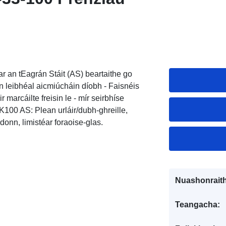
r an tEagrán Stáit (AS) beartaithe go
 leibhéal aicmiúcháin díobh - Faisnéis
 marcáilte freisin le - mír seirbhíse
TK100 AS: Plean urláir/dubh-ghreille,
-donn, limistéar foraoise-glas.
Nuashonraith
Teangacha: