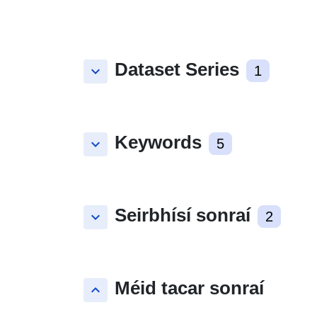
Dataset Series
keyboard_arrow_down
1
Keywords
keyboard_arrow_down
5
Seirbhísí sonraí
keyboard_arrow_down
2
Méid tacar sonraí
keyboard_arrow_up