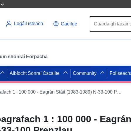
Logáil isteach
Gaeilge
il um shonraí Eorpacha
Aibíocht Sonraí Oscailte
Community
Foilseach
Léarscáil thopagrafach 1 : 100 000 - Eagrán Stáit (1983-1989) N-33-100 Prenzlau
agrafach 1 : 100 000 - Eagrán
-33-100 Prenzlau