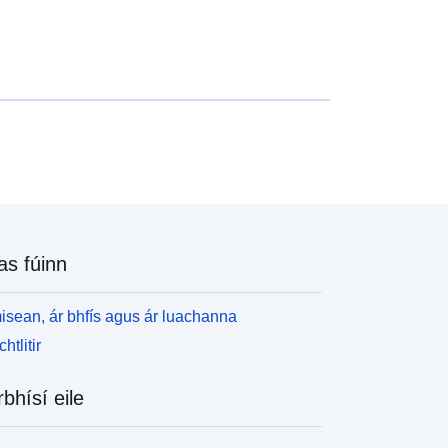
as fúinn
isean, ár bhfís agus ár luachanna
htlitir
rbhísí eile