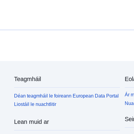
Teagmháil
Eol
Ár m
Déan teagmháil le foireann European Data Portal
Nuac
Liostáil le nuachtlitir
Sei
Lean muid ar