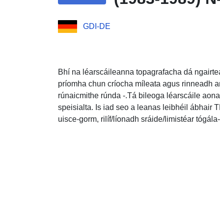
GDI-DE
Bhí na léarscáileanna topagrafacha dá ngairtea
príomha chun críocha míleata agus rinneadh an
rúnaicmithe rúnda -.Tá bileoga léarscáile aonair
speisialta. Is iad seo a leanas leibhéil ábhair 
uisce-gorm, rilíf/líonadh sráide/limistéar tógála