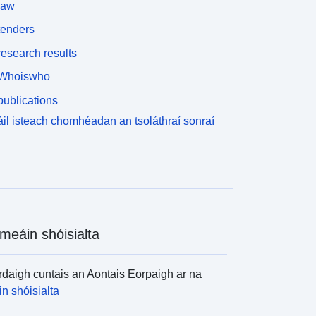
law
tenders
esearch results
Whoiswho
ublications
il isteach chomhéadan an tsoláthraí sonraí
meáin shóisialta
daigh cuntais an Aontais Eorpaigh ar na
n shóisialta