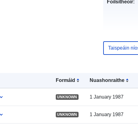
Foilsitheoir:
Taispeáin ní
Taifead Catal
Formáid
Nuashonraithe
Spásúil:
1 January 1987
UNKNOWN
1 January 1987
UNKNOWN
Bunfhoinse: