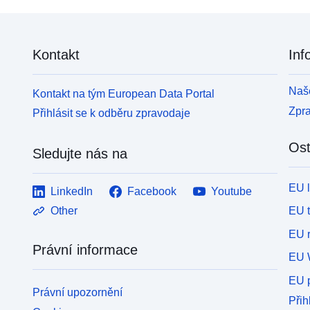
Kontakt
Inf
Naše
Kontakt na tým European Data Portal
Zpr
Přihlásit se k odběru zpravodaje
Ost
Sledujte nás na
EU 
LinkedIn
Facebook
Youtube
EU 
Other
EU r
Právní informace
EU 
EU p
Právní upozornění
Přih