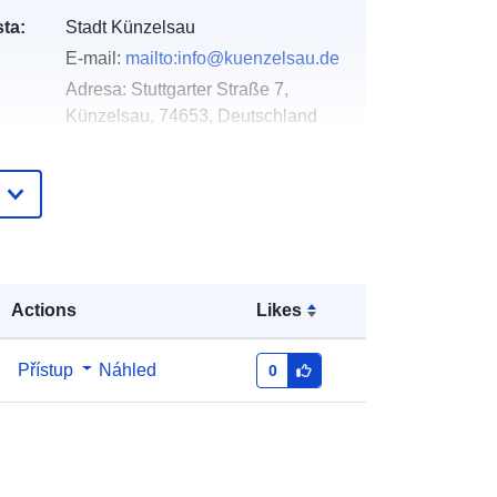
ta:
Stadt Künzelsau
E-mail:
mailto:info@kuenzelsau.de
Adresa:
Stuttgarter Straße 7,
Künzelsau, 74653, Deutschland
Adresa URL:
http://www.kuenzelsau.de
Přidáno do data.europa.eu:
21
February 2026
Aktualizace údajů.europa.eu:
02
Actions
Likes
August 2026
Přístup
Náhled
0
Souřadnice:
[ [ 9.6861297,
49.2813598 ], [ 9.6884543,
49.2813598 ], [ 9.6884543,
49.2804178 ], [ 9.6861297,
49.2804178 ], [ 9.6861297,