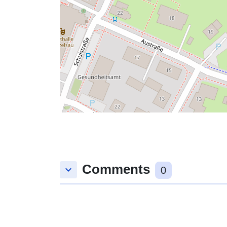
Comments
keyboard_arrow_down
0