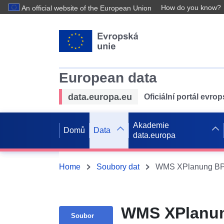
How do you know?
An official website of the European Union
European data
data.europa.eu
Oficiální portál evro
Akademie
Domů
Data
data.europa
Home
Soubory dat
WMS XPlanung BPL
WMS XPlanun
Soubor