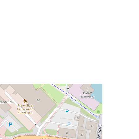
49.2813598 ] ]
Typ:
Polygon
s:
Datový zdroj:
http://data.europa.eu/eli/reg/2009/97
6
http://data.europa.eu/88u/dataset/a1f
1e438-c511-4f0c-b717-
afc7daba51ec