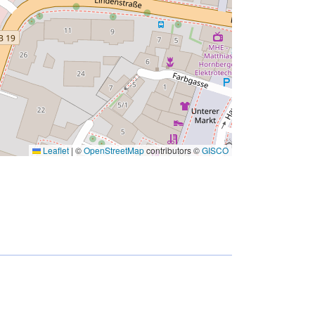
Leaflet
|
©
OpenStreetMap
contributors ©
GISCO