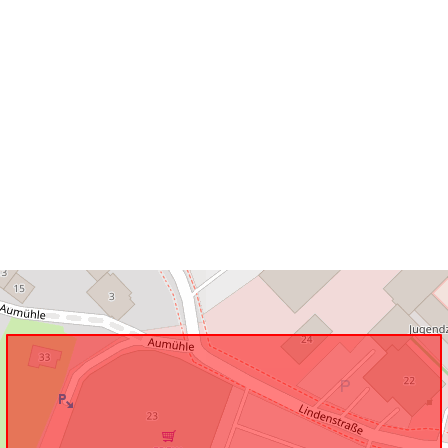
Je v souladu 
uriRef: