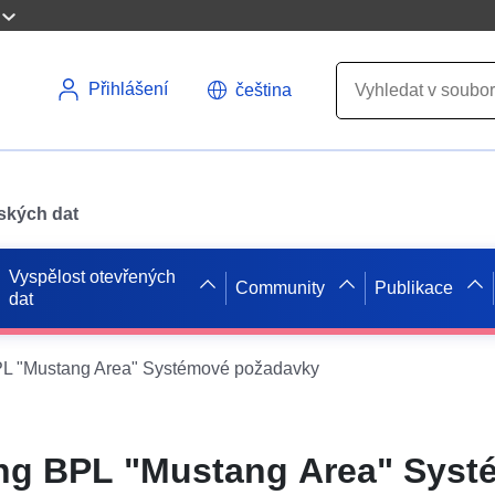
Přihlášení
čeština
pských dat
Vyspělost otevřených
Community
Publikace
dat
 "Mustang Area" Systémové požadavky
g BPL "Mustang Area" Syst