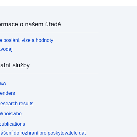
ormace o našem úřadě
 poslání, vize a hodnoty
avodaj
atní služby
law
tenders
esearch results
Whoiswho
ublications
lášení do rozhraní pro poskytovatele dat