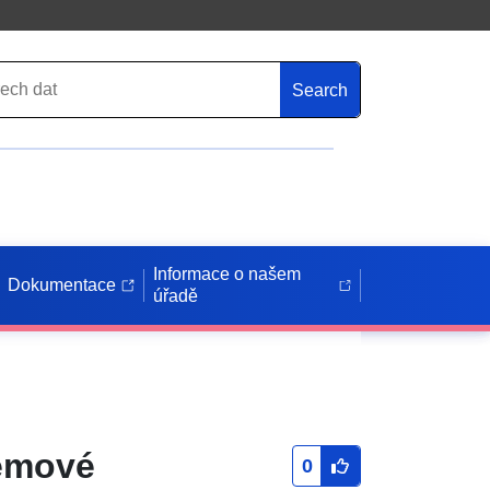
Search
Informace o našem
Dokumentace
úřadě
émové
0