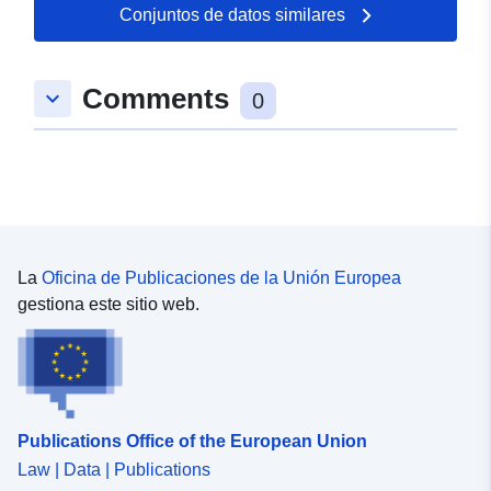
Conjuntos de datos similares
Espacial:
Coordenadas:
[ [ 8.6647839,
49.478197 ], [ 8.680262,
Comments
keyboard_arrow_down
49.478197 ], [ 8.680262,
0
49.4758608 ], [ 8.6647839,
49.4758608 ], [ 8.6647839,
49.478197 ] ]
Tipo:
Polygon
uriRef:
http://data.europa.eu/88u/dataset
La
Oficina de Publicaciones de la Unión Europea
dde0-48be-b570-dea985ee8153
gestiona este sitio web.
Publications Office of the European Union
Law | Data | Publications