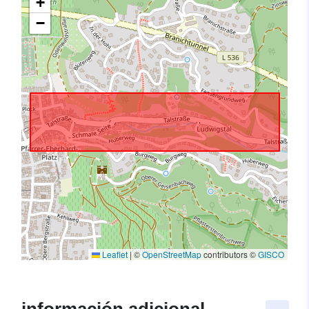
+
−
Leaflet
|
©
OpenStreetMap
contributors ©
GISCO