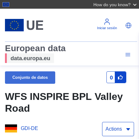
How do you know?
Iniciar sesión
European data
data.europa.eu
0
Conjunto de datos
WFS INSPIRE BPL Valley
Road
GDI-DE
Actions