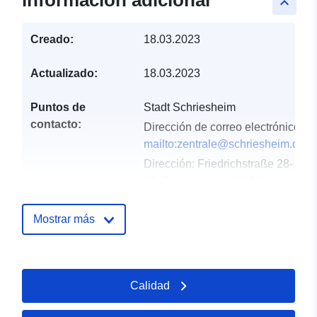
información adicional
keyboard_arrow_up
Creado:
18.03.2023
Actualizado:
18.03.2023
Puntos de
Stadt Schriesheim
contacto:
Dirección de correo electrónico:
mailto:zentrale@schriesheim.de
Dirección:
Friedrichstraße 28-
30, Schriesheim, 69198,
Deutschland
URL:
http://www.schriesheim.de
Mostrar más
Registro del
Añadido a data.europa.eu:
24
catálogo:
January 2026
Calidad
Actualizado en data.europa.eu:
02 August 2026