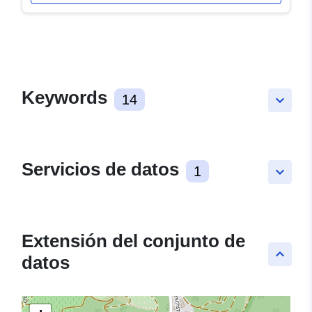
Keywords
14
keyboard_arrow_down
Servicios de datos
1
keyboard_arrow_down
Extensión del conjunto de
keyboard_arrow_up
datos