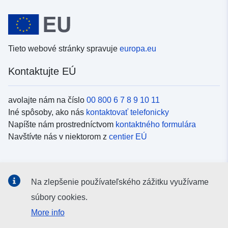
Tieto webové stránky spravuje
europa.eu
Kontaktujte EÚ
avolajte nám na číslo
00 800 6 7 8 9 10 11
Iné spôsoby, ako nás
kontaktovať telefonicky
Napíšte nám prostredníctvom
kontaktného formulára
Navštívte nás v niektorom z
centier EÚ
Sociálne médiá
Na zlepšenie používateľského zážitku využívame
Kanály EÚ na
sociálnych médiách
súbory cookies.
More info