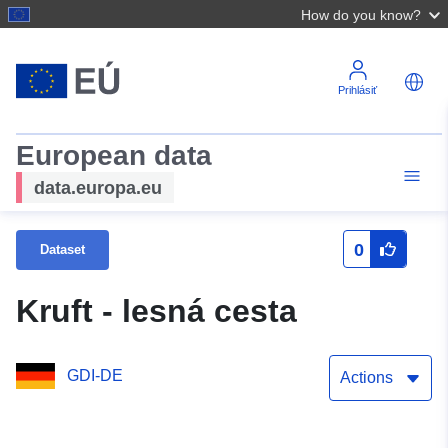
How do you know?
Prihlásiť
European data
data.europa.eu
0
Dataset
Kruft - lesná cesta
GDI-DE
Actions