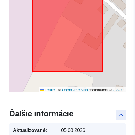
Leaflet
|
©
OpenStreetMap
contributors ©
GISCO
Ďalšie informácie
keyboard_arrow_up
Aktualizované:
05.03.2026