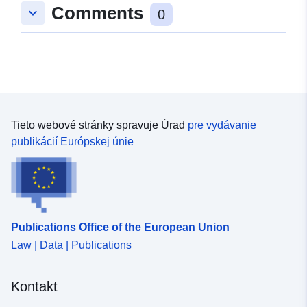
Comments
keyboard_arrow_down
6200-0af4-1614-ddcd9f8a5347
0
Tieto webové stránky spravuje Úrad
pre vydávanie
publikácií Európskej únie
Publications Office of the European Union
Law | Data | Publications
Kontakt