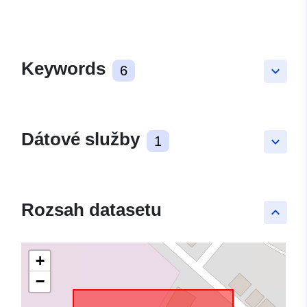
Keywords
6
keyboard_arrow_down
Dátové služby
1
keyboard_arrow_down
Rozsah datasetu
keyboard_arrow_up
+
−