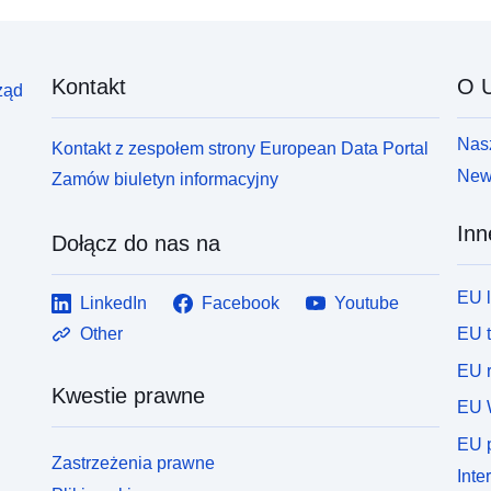
Kontakt
O U
ząd
Nasz
Kontakt z zespołem strony European Data Portal
News
Zamów biuletyn informacyjny
Inn
Dołącz do nas na
EU 
LinkedIn
Facebook
Youtube
EU 
Other
EU r
Kwestie prawne
EU 
EU p
Zastrzeżenia prawne
Inte