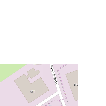
48.6329992 ] ]
Typ:
Polygon
Zasób:
http://data.europa.eu/eli/reg/2009/97
6
http://data.europa.eu/88u/dataset/a2
30e956-7a86-4ea3-b938-
b83478adfeca