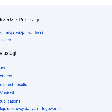
rzędzie Publikacji
a misja, wizja i wartości
letter
e usługi
law
tenders
esearch results
Whoiswho
ublications
rfejs dostawcy danych – logowanie