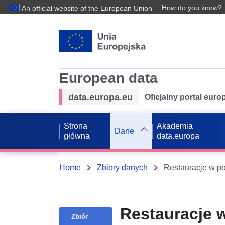
How do you know?
An official website of the European Union
European data
data.europa.eu
Oficjalny portal eur
Strona
Akademia
Dane
główna
data.europa
Home
Zbiory danych
Restauracje 
Zbiór