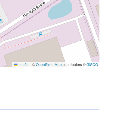
Leaflet
|
©
OpenStreetMap
contributors ©
GISCO