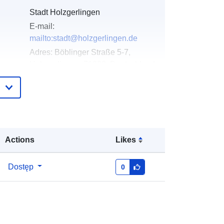
Stadt Holzgerlingen
E-mail:
mailto:stadt@holzgerlingen.de
Adres:
Böblinger Straße 5-7,
Holzgerlingen, 71088, Deutschland
URL:
http://www.holzgerlingen.de
gu:
Dodany do data.europa.eu:
02 May
2026
Zaktualizowano dane.europa.eu:
02
Actions
Likes
August 2026
Dostęp
0
:
Współrzędne:
[ [ 9.0321498,
48.6329992 ], [ 9.0332481,
48.6329992 ], [ 9.0332481,
48.6322686 ], [ 9.0321498,
48.6322686 ], [ 9.0321498,