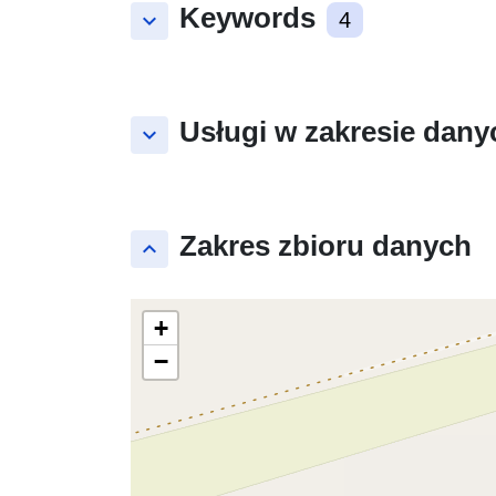
Keywords
keyboard_arrow_down
4
Usługi w zakresie dany
keyboard_arrow_down
Zakres zbioru danych
keyboard_arrow_up
+
−