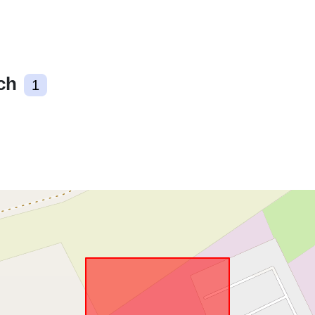
Zgodne z:
ch
1
uriRef: