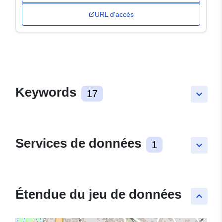
URL d'accès
Keywords
17
keyboard_arrow_down
Services de données
1
keyboard_arrow_down
Étendue du jeu de données
keyboard_arrow_up