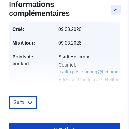
Informations
keyboard_arrow_up
complémentaires
Créé:
09.03.2026
Mis à jour:
09.03.2026
Points de
Stadt Heilbronn
contact:
Courriel:
mailto:posteingang@heilbronn.de
Adresse:
Marktplatz 7, Heilbronn,
74072, Deutschland
URL:
http://www.heilbronn.de
Suite
Compte rendu du
Ajoutée à data.europa.eu:
21
catalogue:
March 2026
Mise à jour sur data.europa.eu: