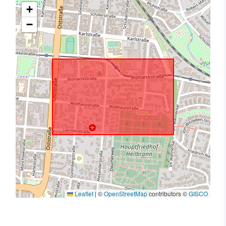
+
−
Leaflet
|
©
OpenStreetMap
contributors ©
GISCO