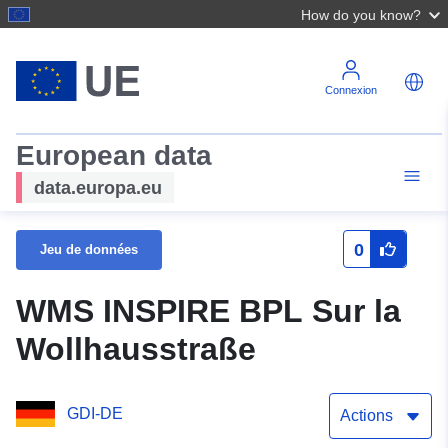
How do you know?
Connexion
European data
data.europa.eu
0
Jeu de données
WMS INSPIRE BPL Sur la
Wollhausstraße
GDI-DE
Actions