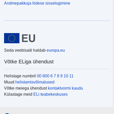
Andmepakkuja liidese sisselogimine
Seda veebisaiti haldab
europa.eu
Võtke ELiga ühendust
Helistage numbril
00 800 6 7 8 9 10 11
Muud
helistamisvõimalused
Võtke meiega ühendust
kontaktvormi kaudu
Külastage meid
ELi teabekeskuses
Sotsiaalmeedia