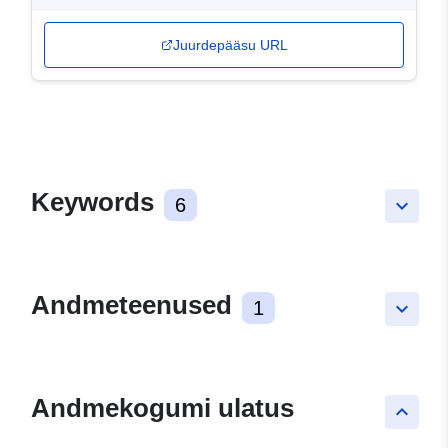
Juurdepääsu URL
Keywords
6
keyboard_arrow_down
Andmeteenused
1
keyboard_arrow_down
Andmekogumi ulatus
keyboard_arrow_up