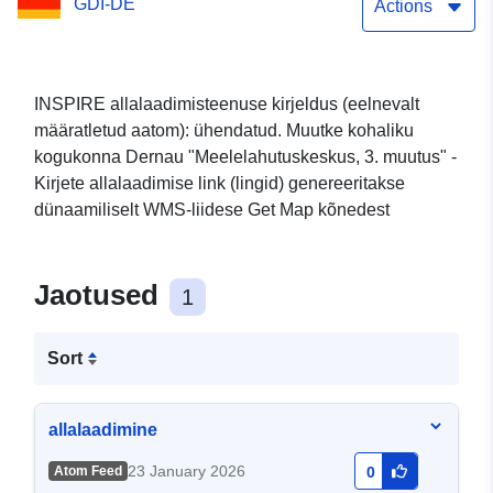
GDI-DE
Vaba aja keskus 3.
Actions
INSPIRE allalaadimisteenuse kirjeldus (eelnevalt
määratletud aatom): ühendatud. Muutke kohaliku
kogukonna Dernau "Meelelahutuskeskus, 3. muutus" -
Kirjete allalaadimise link (lingid) genereeritakse
dünaamiliselt WMS-liidese Get Map kõnedest
Jaotused
1
Sort
allalaadimine
23 January 2026
Atom Feed
0