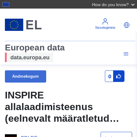
How do you know?
Sisselogimine
European data
data.europa.eu
0
Andmekogum
INSPIRE
allalaadimisteenus
(eelnevalt määratletud
ATOM) andmekogumile