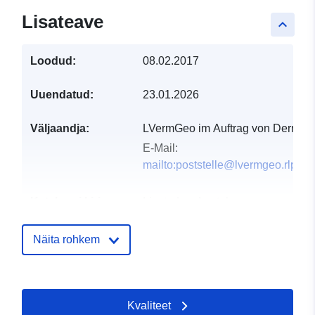
Lisateave
keyboard_arrow_up
Loodud:
08.02.2017
Uuendatud:
23.01.2026
Väljaandja:
LVermGeo im Auftrag von Dernau
E-Mail:
mailto:poststelle@lvermgeo.rlp.de
Kataloogi kirje:
Lisatud andmetele.europa.eu:
21 
2026
Ajakohastatud veebisaidil Data.eu
Näita rohkem
02 August 2026
Geograafiline
Koordinaadid:
[ [ 7.04999,
Kvaliteet
ulatus:
50.5332 ], [ 7.05153,