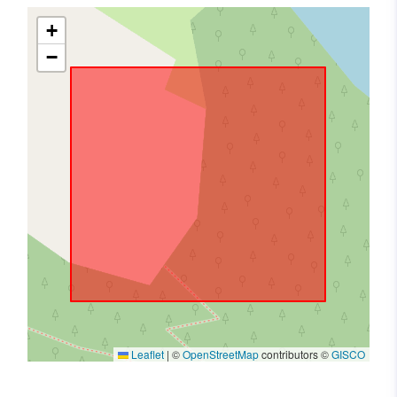
+
−
Leaflet
|
©
OpenStreetMap
contributors ©
GISCO