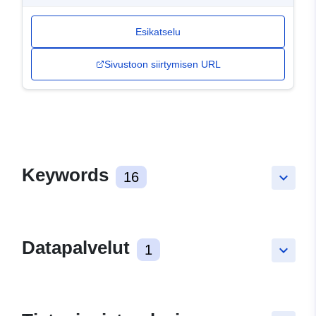
Esikatselu
Sivustoon siirtymisen URL
Keywords
16
keyboard_arrow_down
Datapalvelut
1
keyboard_arrow_down