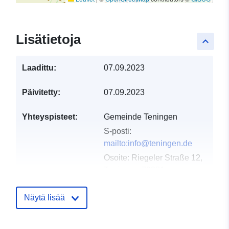
Lisätietoja
keyboard_arrow_up
Laadittu:
07.09.2023
Päivitetty:
07.09.2023
Yhteyspisteet:
Gemeinde Teningen
S-posti:
mailto:info@teningen.de
Osoite:
Riegeler Straße 12,
Teningen, 79331,
Deutschland
URL-osoite:
Näytä lisää
http://www.teningen.de