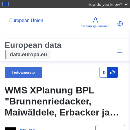
How do you know?
Sisäänkirjautuminen
European data
data.europa.eu
0
Tietoaineisto
WMS XPlanung BPL
”Brunnenriedacker,
Maiwäldele, Erbacker ja
Brunnenried”