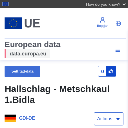
How do you know?
Illoggjar
European data
data.europa.eu
0
Sett tad-data
Hallschlag - Metschkaul
1.Bidla
GDI-DE
Actions