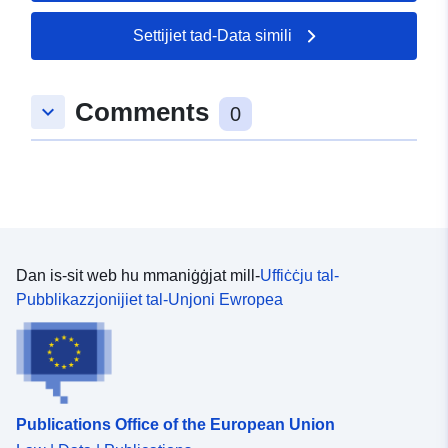
50.3551 ], [ 6.4318, 50.3551
], [ 6.4318, 50.3581 ] ]
Settijiet tad-Data simili
Tip:
Polygon
Comments
keyboard_arrow_down
uriRef:
http://data.europa.eu/88u/dataset
0
3c3f-dd60-9eda-8d7734e81207
Dan is-sit web hu mmaniġġjat mill-
Uffiċċju tal-
Pubblikazzjonijiet tal-Unjoni Ewropea
Publications Office of the European Union