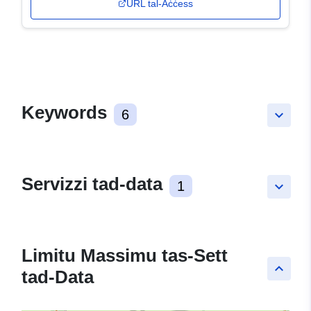
URL tal-Aċċess
Keywords
6
keyboard_arrow_down
Servizzi tad-data
1
keyboard_arrow_down
Limitu Massimu tas-Sett
keyboard_arrow_up
tad-Data