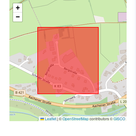
+
−
Leaflet
|
©
OpenStreetMap
contributors ©
GISCO