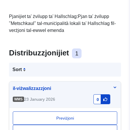
Pjanijiet ta' żvilupp ta' Hallschlag:Pjan ta' żvilupp
"Metschkaul" tal-muniċipalità lokali ta' Hallschlag fil-
verżjoni tal-ewwel emenda
Distribuzzjonijiet
1
Sort
il-viżwalizzazzjoni
23 January 2026
WMS
0
Previżjoni