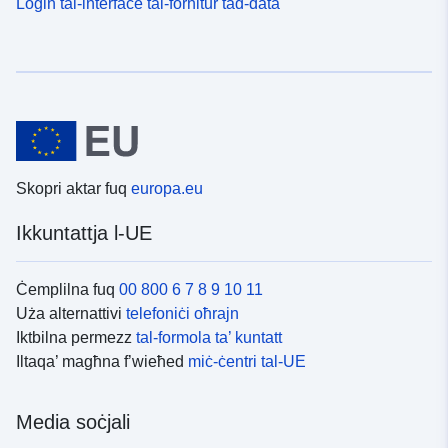
Login tal-interface tal-fornitur tad-data
Skopri aktar fuq
europa.eu
Ikkuntattja l-UE
Ċemplilna fuq
00 800 6 7 8 9 10 11
Uża alternattivi
telefoniċi oħrajn
Iktbilna permezz
tal-formola ta’ kuntatt
Iltaqa’ magħna f’wieħed
miċ-ċentri tal-UE
Media soċjali