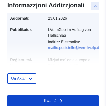
Informazzjoni Addizzjonali
keyboard_arrow_up
Aġġornati:
23.01.2026
Pubblikatur:
LVermGeo im Auftrag von
Hallschlag
Indirizz Elettroniku:
mailto:poststelle@vermkv.rlp.de
Reġistru tal-
Miżjud ma’ data.europa.eu:
Katalgu:
21 February 2026
Aġġornat fuq data.europa.eu:
02 August 2026
Uri Aktar
Spazjali:
Koordinati:
[ [ 6.4318,
50.3581 ], [ 6.43609,
Kwalità
50.3581 ], [ 6.43609,