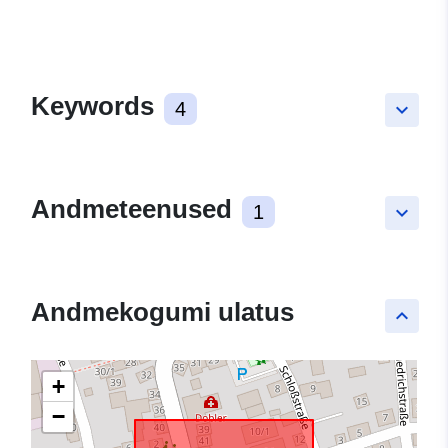
Keywords
4
keyboard_arrow_down
Andmeteenused
1
keyboard_arrow_down
Andmekogumi ulatus
keyboard_arrow_up
+
−