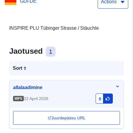
GDI-DE
Actions
INSPIRE PLU Tübinger Strasse / Stäuchle
Jaotused
1
Sort
allalaadimine
22 April 2026
WFS
0
Juurdepääsu URL