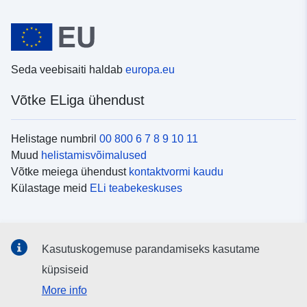
Seda veebisaiti haldab
europa.eu
Võtke ELiga ühendust
Helistage numbril
00 800 6 7 8 9 10 11
Muud
helistamisvõimalused
Võtke meiega ühendust
kontaktvormi kaudu
Külastage meid
ELi teabekeskuses
Sotsiaalmeedia
Kasutuskogemuse parandamiseks kasutame
Otsige ELi teavet
sotsiaalmeediakanalitest
küpsiseid
More info