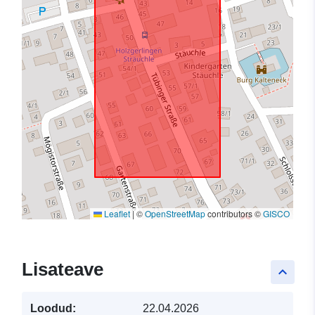
Leaflet
|
©
OpenStreetMap
contributors ©
GISCO
Lisateave
keyboard_arrow_up
Loodud:
22.04.2026