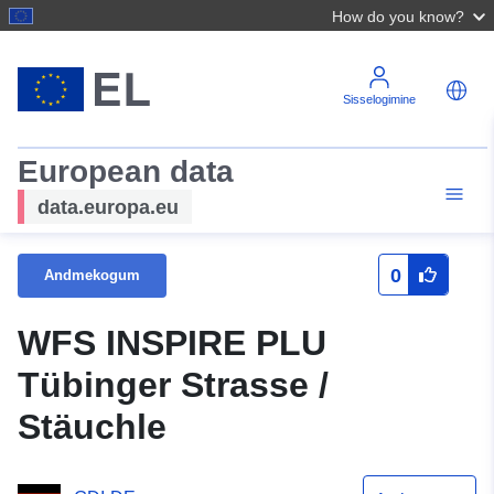
How do you know?
Sisselogimine
European data
data.europa.eu
0
Andmekogum
WFS INSPIRE PLU
Tübinger Strasse /
Stäuchle