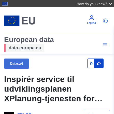
How do you know?
Log ind
European data
data.europa.eu
0
Datasæt
Inspirér service til
udviklingsplanen
XPlanung-tjenesten for
Plan Kernerstraße