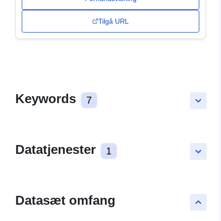
Tilgå URL
Keywords
7
keyboard_arrow_down
Datatjenester
1
keyboard_arrow_down
Datasæt omfang
keyboard_arrow_up