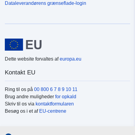
Dataleverandørens grænseflade-login
Dette website forvaltes af
europa.eu
Kontakt EU
Ring til os på
00 800 6 7 8 9 10 11
Brug andre muligheder
for opkald
Skriv til os via
kontaktformularen
Besøg os i et af
EU-centrene
Sociale medier