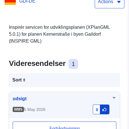
GDI-DE
(XPlanGML 5.0.1) (INSPIRE
Actions
GML)
Inspirér servicen for udviklingsplanen (XPlanGML
5.0.1) for planen Kernerstraße i byen Gaildorf
(INSPIRE GML)
Videresendelser
1
Sort
udsigt
5 May 2026
WMS
0
Forhåndsvisning