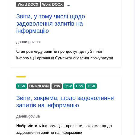
...
Word DOCX
Word DOCX
Идентификатор
a2e091c8-3d51-4f3e-ba16-
Звіти, у тому числі щодо
и:
e60a3fc57bdd
задоволення запитів на
інформацію
uriRef:
http://data.europa.eu/88u/dataset
3d51-4f3e-ba16-e60a3fc57bdd
данни.gov.ua
Стан розгляду запитів про доступ до публічної
Информация за
1.0
інформації органами Сумської обласної прокуратури
версията:
CSV
UNKNOWN
.csv
CSV
CSV
CSV
Звіти, зокрема, щодо задоволення
запитів на інформацію
данни.gov.ua
Набір містить інформацію, про звіти, зокрема, щодо
задоволення запитів на інформацію