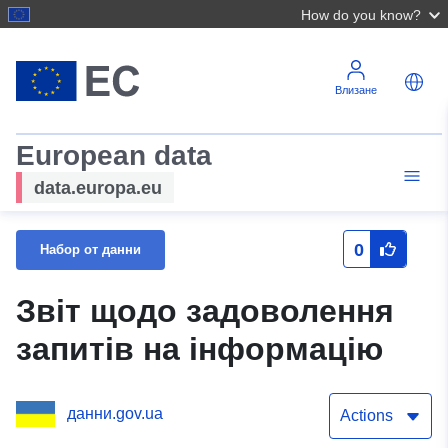
How do you know?
Влизане
European data
data.europa.eu
0
Набор от данни
Звіт щодо задоволення
запитів на інформацію
данни.gov.ua
Actions