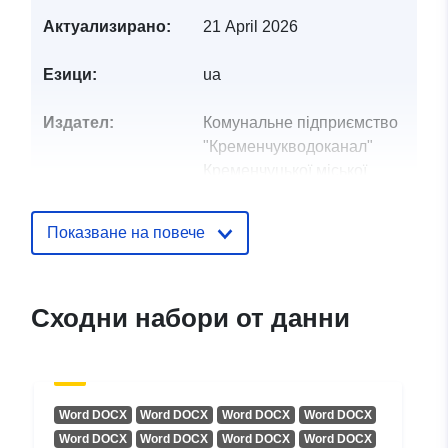
Актуализирано:
21 April 2026
Езици:
ua
Издател:
Комунальне підприємство
"Кременчукводоканал"
Кременчуцької міської
ради Кре...
Показване на повече
Звено за връзка:
Компанієць Тетяна Юріївна
Имейл:
mailto:voda.i.misto@gmail.com
Сходни набори от данни
Каталожен
Добавено към data.europa.eu:
28
запис:
July 2026
Актуализирана на data.europa.eu
Word DOCX
Word DOCX
Word DOCX
Word DOCX
29 July 2026
Word DOCX
Word DOCX
Word DOCX
Word DOCX