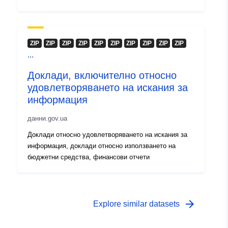
ZIP
ZIP
ZIP
ZIP
ZIP
ZIP
ZIP
ZIP
ZIP
ZIP
...
Доклади, включително относно
удовлетворяването на искания за
информация
данни.gov.ua
Доклади относно удовлетворяването на искания за
информация, доклади относно използването на
бюджетни средства, финансови отчети
arrow_forward
Explore similar datasets