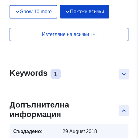
Show 10 more
Покажи всички
Изтегляне на всички
Keywords
1
keyboard_arrow_down
Допълнителна
keyboard_arrow_up
информация
Създадено:
29 August 2018