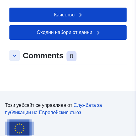
Качество
Сходни набори от данни
Comments
keyboard_arrow_down
0
Този уебсайт се управлява от
Службата за
публикации на Европейския съюз