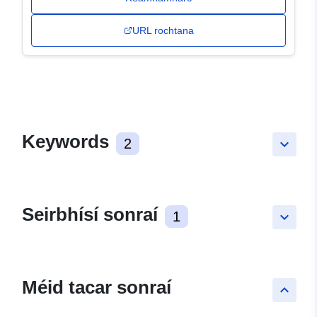
URL rochtana
Keywords
2
keyboard_arrow_down
Seirbhísí sonraí
1
keyboard_arrow_down
Méid tacar sonraí
keyboard_arrow_up