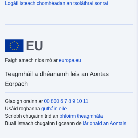
Logáil isteach chomhéadan an tsoláthraí sonraí
Faigh amach níos mó ar
europa.eu
Teagmháil a dhéanamh leis an Aontas
Eorpach
Glaoigh orainn ar
00 800 6 7 8 9 10 11
Úsáid roghanna
gutháin eile
Scríobh chugainn tríd an
bhfoirm theagmhála
Buail isteach chugainn i gceann de
lárionaid an Aontais