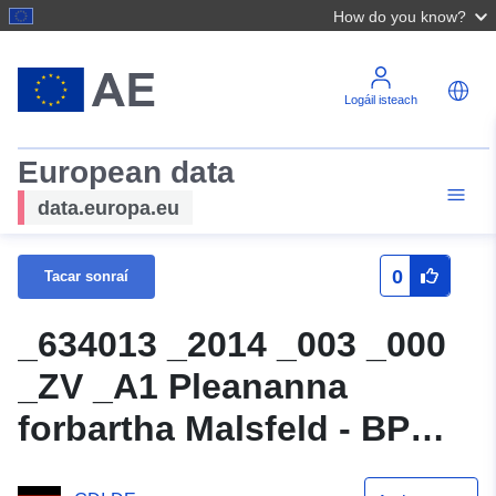
How do you know?
Logáil isteach
European data
data.europa.eu
0
Tacar sonraí
_634013 _2014 _003 _000
_ZV _A1 Pleananna
forbartha Malsfeld - BP
634013 2014 003 000 ZV A1