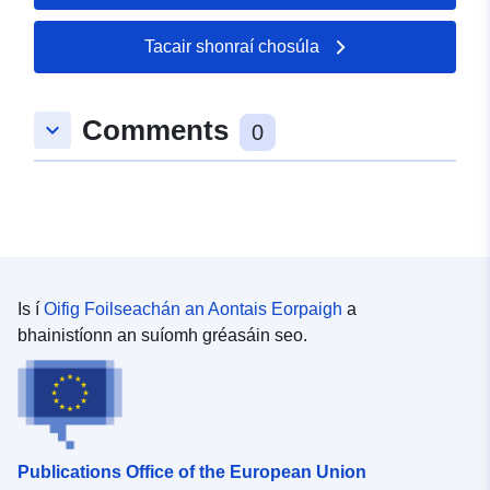
51.0496 ], [ 9.48996,
51.0525 ] ]
Tacair shonraí chosúla
Clóscríobh:
Polygon
Comments
keyboard_arrow_down
uriRef:
http://data.europa.eu/88u/dataset
0
00b5-d055-89a6-3fb83e96e1c3
Is í
Oifig Foilseachán an Aontais Eorpaigh
a
bhainistíonn an suíomh gréasáin seo.
Publications Office of the European Union