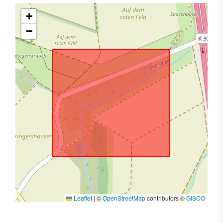
+
−
Leaflet
|
©
OpenStreetMap
contributors ©
GISCO