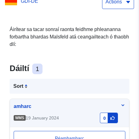
GDI-DE
Actions
Áirítear sa tacar sonraí raonta feidhme phleananna
forbartha bhardas Malsfeld atá ceangailteach ó thaobh
dlí:
Dáiltí
1
Sort
amharc
19 January 2024
WMS
0
Réamhamharc