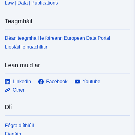
Law | Data | Publications
Teagmháil
Déan teagmháil le foireann European Data Portal
Liostáil le nuachtlitir
Lean muid ar
LinkedIn
Facebook
Youtube
Other
Dlí
Fógra dlíthiúil
Fianáin