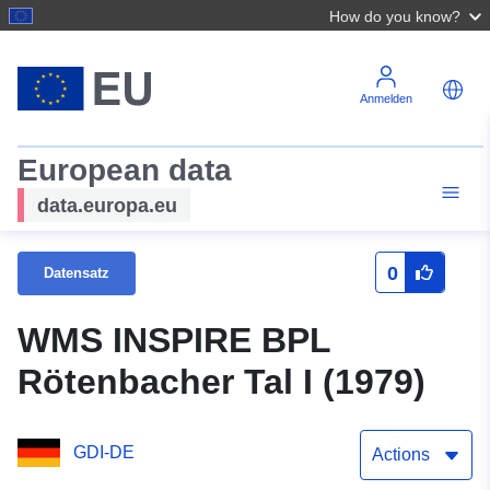
How do you know?
Anmelden
European data
data.europa.eu
0
Datensatz
WMS INSPIRE BPL
Rötenbacher Tal I (1979)
GDI-DE
Actions