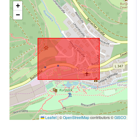
+
−
Leaflet
|
©
OpenStreetMap
contributors ©
GISCO