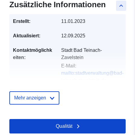
Zusätzliche Informationen
keyboard_arrow_up
Erstellt:
11.01.2023
Aktualisiert:
12.09.2025
Kontaktmöglichk
Stadt Bad Teinach-
eiten:
Zavelstein
E-Mail:
mailto:stadtverwaltung@bad-
teinach-zavelstein.de
Anschrift:
Rathausstraße 9,
Bad Teinach-Zavelstein,
Mehr anzeigen
75385, Deutschland
URL:
http://www.bad-teinach-
zavelstein.de
Qualität
Verzeichnis der
Zu data.europa.eu hinzugefügt: