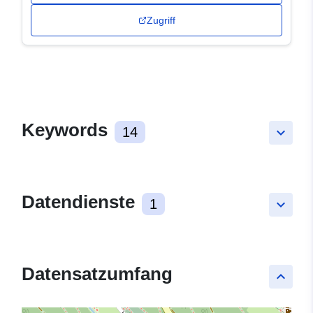
Zugriff
Keywords
14
keyboard_arrow_down
Datendienste
1
keyboard_arrow_down
Datensatzumfang
keyboard_arrow_up