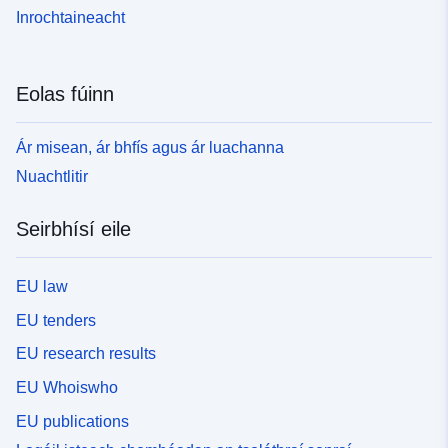
Inrochtaineacht
Eolas fúinn
Ár misean, ár bhfís agus ár luachanna
Nuachtlitir
Seirbhísí eile
EU law
EU tenders
EU research results
EU Whoiswho
EU publications