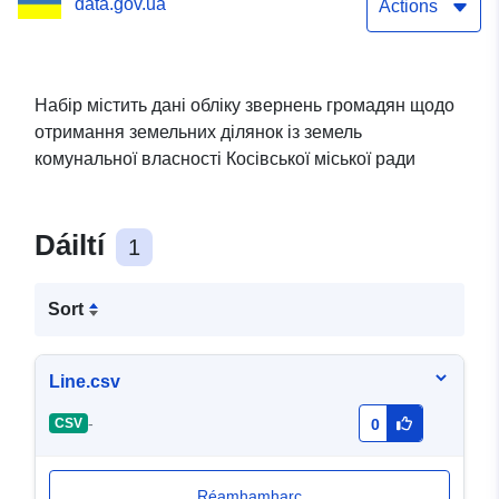
data.gov.ua
Actions
Набір містить дані обліку звернень громадян щодо
отримання земельних ділянок із земель
комунальної власності Косівської міської ради
Dáiltí
1
Sort
Line.csv
-
CSV
0
Réamhamharc