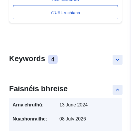
URL rochtana
Keywords
4
keyboard_arrow_down
Faisnéis bhreise
keyboard_arrow_up
Arna chruthú:
13 June 2024
Nuashonraithe:
08 July 2026