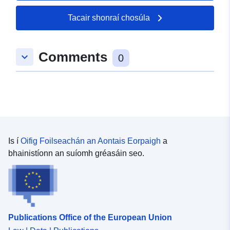
Tacair shonraí chosúla
Comments
keyboard_arrow_down
0
Is í
Oifig Foilseachán an Aontais Eorpaigh
a
bhainistíonn an suíomh gréasáin seo.
Publications Office of the European Union