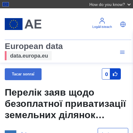
How do you know?
Logáil isteach
European data
data.europa.eu
0
Tacar sonraí
Перелік заяв щодо
безоплатної приватизації
земельних ділянок
громадянами