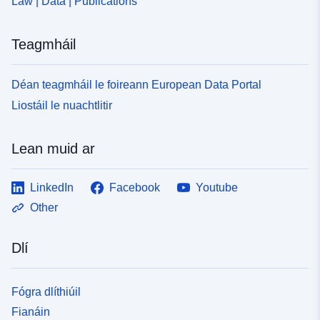
Law | Data | Publications
Teagmháil
Déan teagmháil le foireann European Data Portal
Liostáil le nuachtlitir
Lean muid ar
LinkedIn
Facebook
Youtube
Other
Dlí
Fógra dlíthiúil
Fianáin