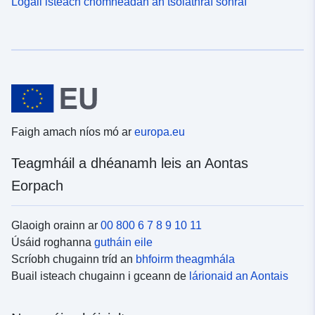
Logáil isteach chomhéadan an tsoláthraí sonraí
Faigh amach níos mó ar
europa.eu
Teagmháil a dhéanamh leis an Aontas
Eorpach
Glaoigh orainn ar
00 800 6 7 8 9 10 11
Úsáid roghanna
gutháin eile
Scríobh chugainn tríd an
bhfoirm theagmhála
Buail isteach chugainn i gceann de
lárionaid an Aontais