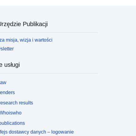
rzędzie Publikacji
a misja, wizja i wartości
letter
e usługi
law
tenders
esearch results
Whoiswho
ublications
rfejs dostawcy danych – logowanie