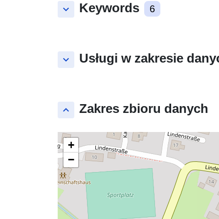
Keywords
keyboard_arrow_down
6
Usługi w zakresie dany
keyboard_arrow_down
Zakres zbioru danych
keyboard_arrow_up
+
−