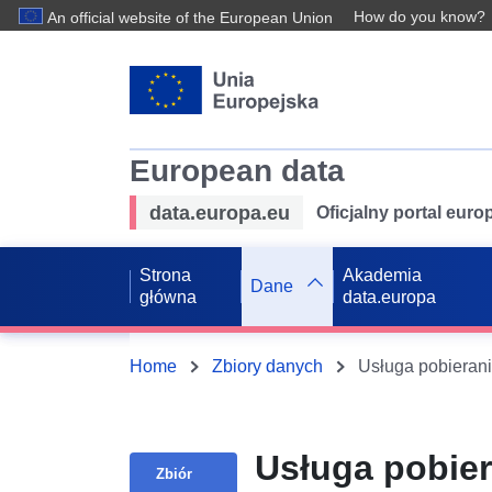
How do you know?
An official website of the European Union
European data
data.europa.eu
Oficjalny portal eur
Strona
Akademia
Dane
główna
data.europa
Home
Zbiory danych
Usługa pobie
Zbiór