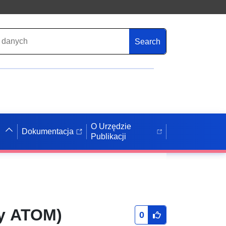
Search
O Urzędzie
Dokumentacja
Publikacji
ny ATOM)
0