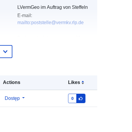
LVermGeo im Auftrag von Steffeln
E-mail:
mailto:poststelle@vermkv.rlp.de
gu:
Dodany do data.europa.eu:
21
February 2026
Zaktualizowano dane.europa.eu:
02
August 2026
:
Współrzędne:
[ [ 6.57403, 50.2874 ],
Actions
Likes
[ 6.57688, 50.2874 ], [ 6.57688,
50.2855 ], [ 6.57403, 50.2855 ], [
6.57403, 50.2874 ] ]
Dostęp
0
Typ:
Polygon
http://data.europa.eu/88u/dataset/a3
4a81d7-ca2b-0002-1147-