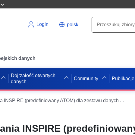
Login
polski
opejskich danych
Dojrzałość otwartych
Community
Publikacje
danych
Usługa pobierania INSPIRE (predefiniowany ATOM) dla zestawu danych Am Kreuzchen
rania INSPIRE (predefiniowa