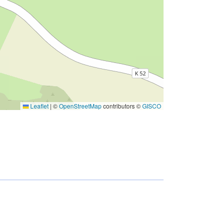
Leaflet
|
©
OpenStreetMap
contributors ©
GISCO