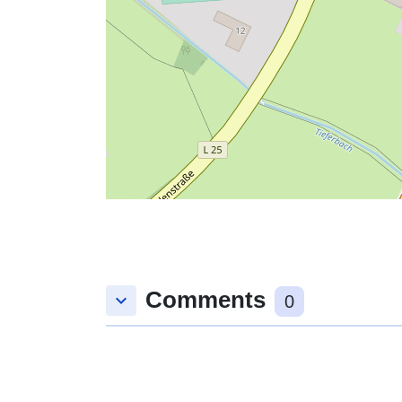
Comments
keyboard_arrow_down
0