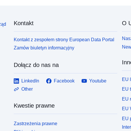
Kontakt
O U
ząd
Nasz
Kontakt z zespołem strony European Data Portal
News
Zamów biuletyn informacyjny
Inn
Dołącz do nas na
EU 
LinkedIn
Facebook
Youtube
EU 
Other
EU r
Kwestie prawne
EU 
EU p
Zastrzeżenia prawne
Inte