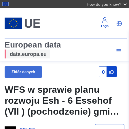
How do you know?
Login
European data
data.europa.eu
0
Zbiór danych
WFS w sprawie planu
rozwoju Esh - 6 Essehof
(VII ) (pochodzenie) gminy
Lehr