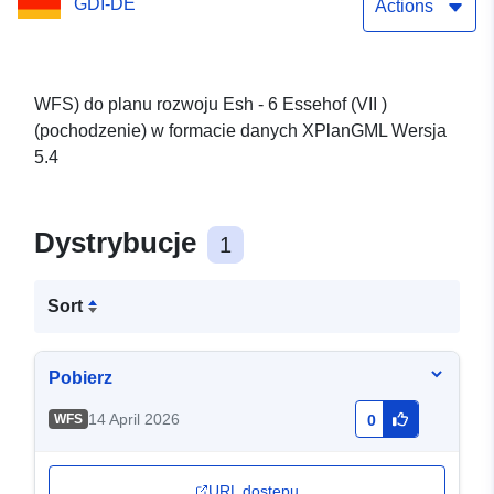
GDI-DE
Actions
WFS) do planu rozwoju Esh - 6 Essehof (VII )
(pochodzenie) w formacie danych XPlanGML Wersja
5.4
Dystrybucje
1
Sort
Pobierz
14 April 2026
WFS
0
URL dostępu