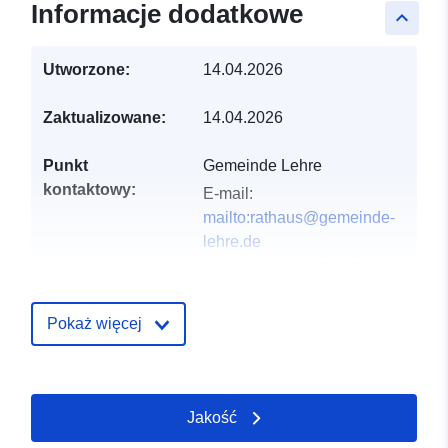
Informacje dodatkowe
keyboard_arrow_up
Utworzone:
14.04.2026
Zaktualizowane:
14.04.2026
Punkt
Gemeinde Lehre
kontaktowy:
E-mail:
mailto:rathaus@gemeinde-
lehre.de
Adres:
Marktstraße 10,
Lehre, D-38165,
Deutschland
Pokaż więcej
URL:
https://gemeinde-
lehre.de
Jakość
Zapis katalogu:
Dodany do data.europa.eu:
02
May 2026