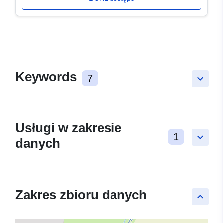
Keywords
7
keyboard_arrow_down
Usługi w zakresie
1
keyboard_arrow_down
danych
Zakres zbioru danych
keyboard_arrow_up