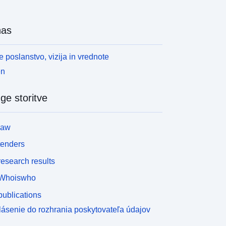
nas
 poslanstvo, vizija in vrednote
en
ge storitve
law
tenders
esearch results
Whoiswho
ublications
lásenie do rozhrania poskytovateľa údajov