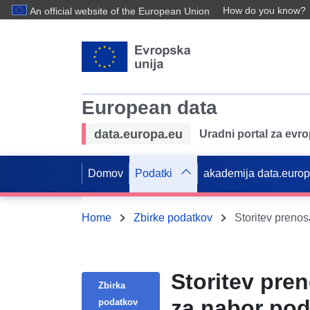
How do you know?
An official website of the European Union
European data
data.europa.eu
Uradni portal za evr
Domov
Podatki
akademija data.euro
Home
Zbirke podatkov
Storitev pre
Zbirka
za nabor pod
podatkov