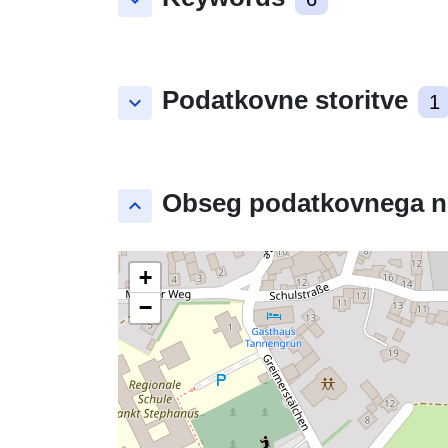
keyboard_arrow_down
Podatkovne storitve
keyboard_arrow_down
1
Obseg podatkovnega n
keyboard_arrow_up
+
−