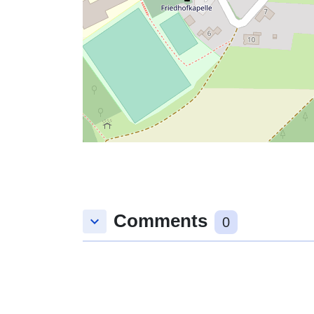
Comments
keyboard_arrow_down
0