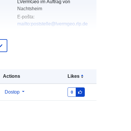
LVermGeo im Auftrag von
Nachtsheim
E-pošta:
mailto:poststelle@lvermgeo.rlp.de
pis:
Dodano v data.europa.eu:
21 February
2026
Posodobljeno na spletišču Data.europa.eu:
02 August 2026
Actions
Likes
Usklajuje:
[ [ 7.06433, 50.3167 ], [
7.06683, 50.3167 ], [ 7.06683,
50.3153 ], [ 7.06433, 50.3153 ], [
Dostop
0
7.06433, 50.3167 ] ]
Tip:
Polygon
http://data.europa.eu/88u/dataset/a3
56c7b6-b82e-0002-fb82-