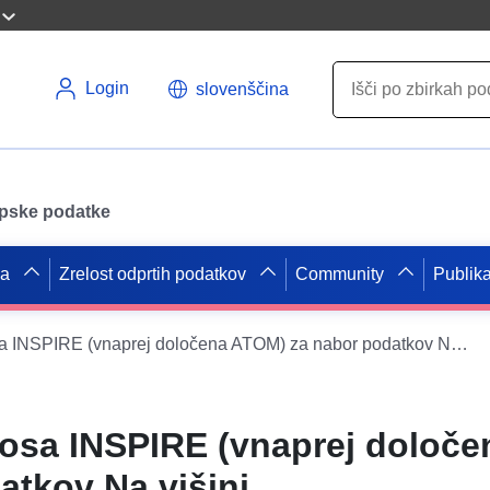
Login
slovenščina
opske podatke
pa
Zrelost odprtih podatkov
Community
Publika
Storitev prenosa INSPIRE (vnaprej določena ATOM) za nabor podatkov Na višini
nosa INSPIRE (vnaprej določ
atkov Na višini