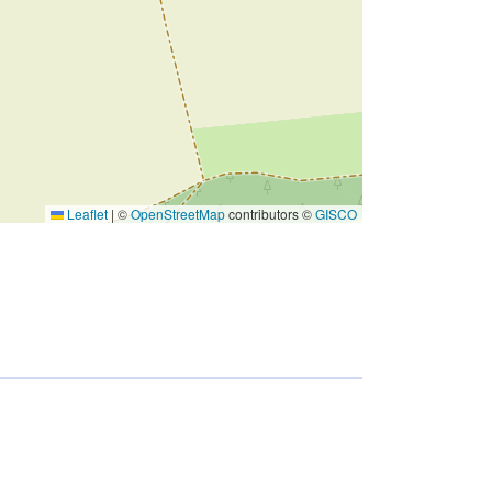
Leaflet
|
©
OpenStreetMap
contributors ©
GISCO