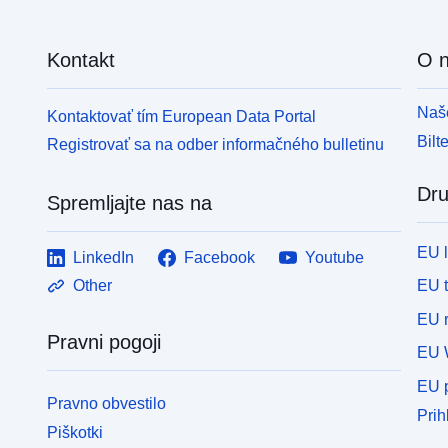
Kontakt
O 
Naše
Kontaktovať tím European Data Portal
Bilt
Registrovať sa na odber informačného bulletinu
Dru
Spremljajte nas na
EU 
LinkedIn
Facebook
Youtube
EU 
Other
EU r
Pravni pogoji
EU 
EU p
Pravno obvestilo
Prih
Piškotki