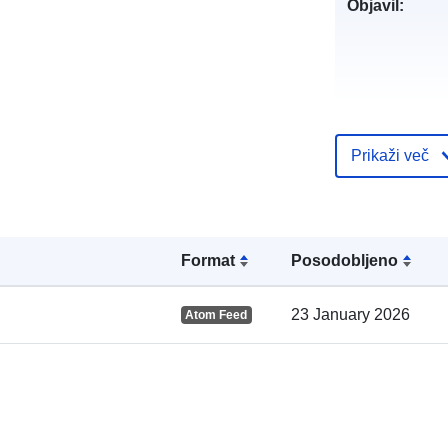
Objavil:
Katalogski za
Prikaži več
Format
Posodobljeno
Prostorski:
23 January 2026
Atom Feed
uriRef: