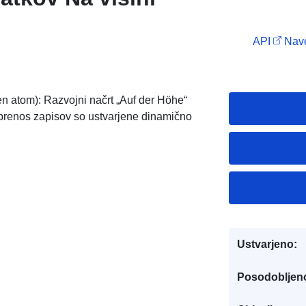
API
Nave
n atom): Razvojni načrt „Auf der Höhe“
prenos zapisov so ustvarjene dinamično
Ustvarjeno:
Posodobljen