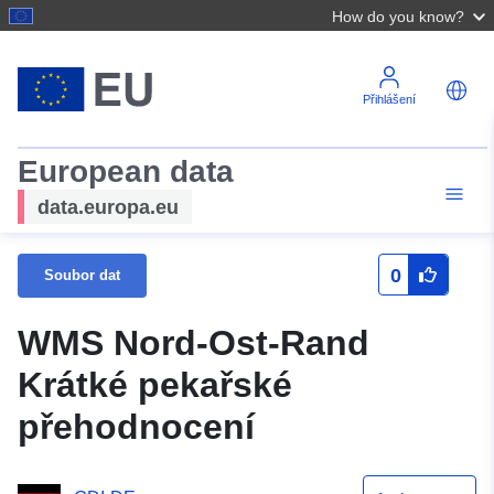
How do you know?
Přihlášení
European data
data.europa.eu
0
Soubor dat
WMS Nord-Ost-Rand
Krátké pekařské
přehodnocení