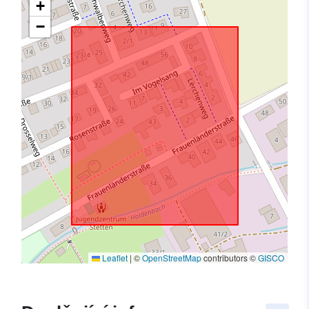
+
−
Leaflet
|
©
OpenStreetMap
contributors ©
GISCO