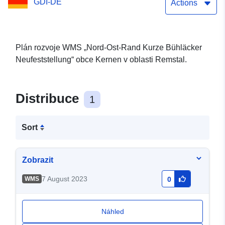
GDI-DE
Actions
Plán rozvoje WMS „Nord-Ost-Rand Kurze Bühläcker
Neufeststellung“ obce Kernen v oblasti Remstal.
Distribuce
1
Sort
Zobrazit
7 August 2023
WMS
0
Náhled