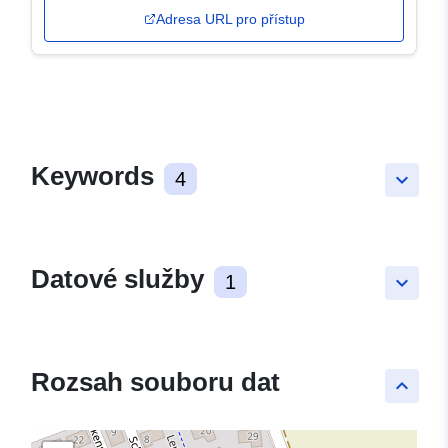
Adresa URL pro přístup
Keywords
4
keyboard_arrow_down
Datové služby
1
keyboard_arrow_down
Rozsah souboru dat
keyboard_arrow_up