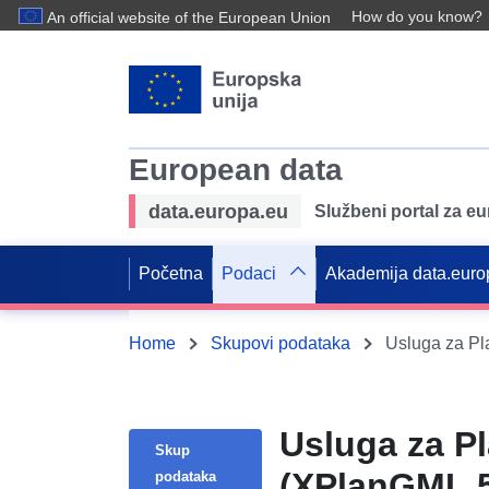
How do you know?
An official website of the European Union
European data
data.europa.eu
Službeni portal za e
Početna
Podaci
Akademija data.euro
Home
Skupovi podataka
Usluga za Pl
Usluga za Pl
Skup
(XPlanGML 5
podataka