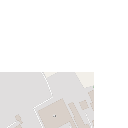
Resurs:
http://data.europa.eu/eli/reg/2009/97
6
http://data.europa.eu/88u/dataset/a3
aa1865-7643-4f31-9cb0-
341ee728ac26