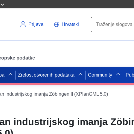
Prijava
Hrvatski
uropske podatke
pa
Zrelost otvorenih podataka
Community
Pub
an industrijskog imanja Zöbingen II (XPlanGML 5.0)
an industrijskog imanja Zöbi
.0)