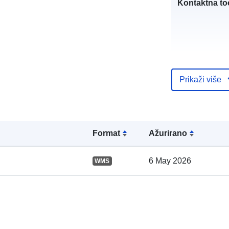
Kontaktna to
Prikaži više
Kataloški
registar:
Formаt
Ažurirano
Prostorno:
6 May 2026
WMS