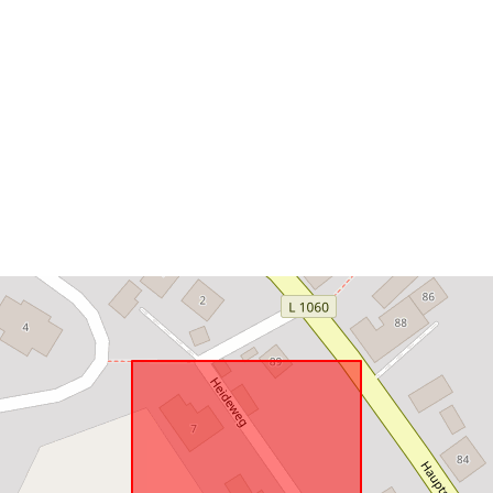
U skladu s:
uriRef: