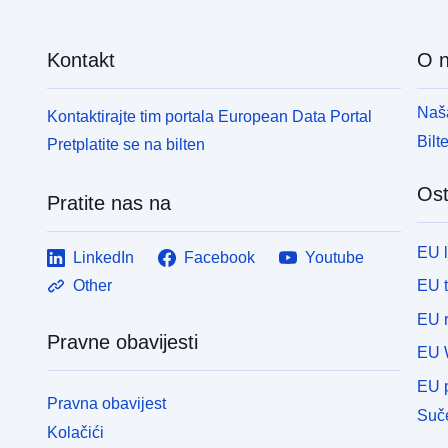
Kontakt
O 
Naša
Kontaktirajte tim portala European Data Portal
Bilt
Pretplatite se na bilten
Ost
Pratite nas na
EU 
LinkedIn
Facebook
Youtube
EU 
Other
EU r
Pravne obavijesti
EU 
EU p
Pravna obavijest
Suče
Kolačići