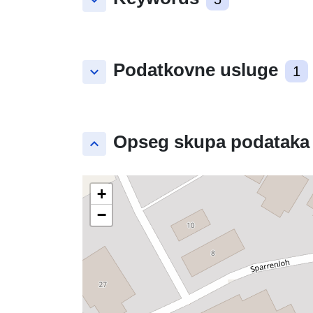
keyboard_arrow_down
Podatkovne usluge
keyboard_arrow_down
1
Opseg skupa podataka
keyboard_arrow_up
+
−