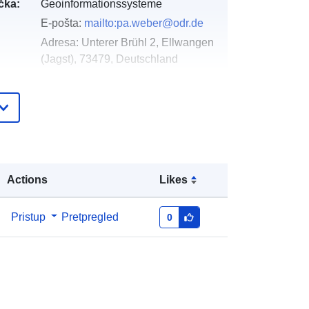
čka:
Geoinformationssysteme
E-pošta:
mailto:pa.weber@odr.de
Adresa:
Unterer Brühl 2, Ellwangen
(Jagst), 73479, Deutschland
URL:
http://www.odr.de
Dodano u data.europa.eu:
21 February
2026
Ažurirano na temelju podataka.europa.eu:
19 July 2026
Actions
Likes
Koordinate:
[ [ 10.3188316,
Pristup
Pretpregled
0
48.9290704 ], [ 10.3199508,
48.9290704 ], [ 10.3199508,
48.9282016 ], [ 10.3188316,
48.9282016 ], [ 10.3188316,
48.9290704 ] ]
Tip:
Polygon