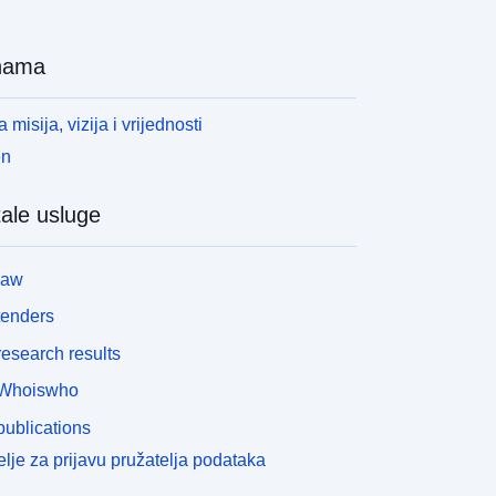
nama
 misija, vizija i vrijednosti
en
ale usluge
law
tenders
esearch results
Whoiswho
ublications
lje za prijavu pružatelja podataka