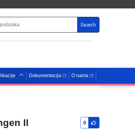
Search
likacije
Dokumentacija
O nama
ngen II
0