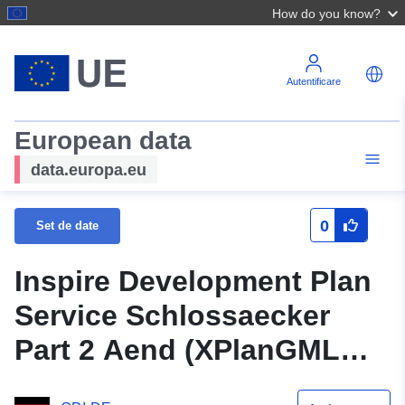
How do you know?
Autentificare
European data
data.europa.eu
0
Set de date
Inspire Development Plan
Service Schlossaecker
Part 2 Aend (XPlanGML
5.0) (Inspire GML) (în limba