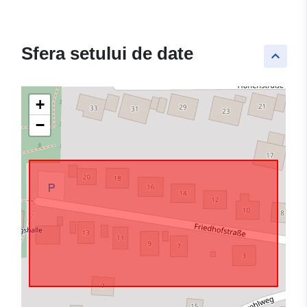
Sfera setului de date
keyboard_arrow_up
+
−