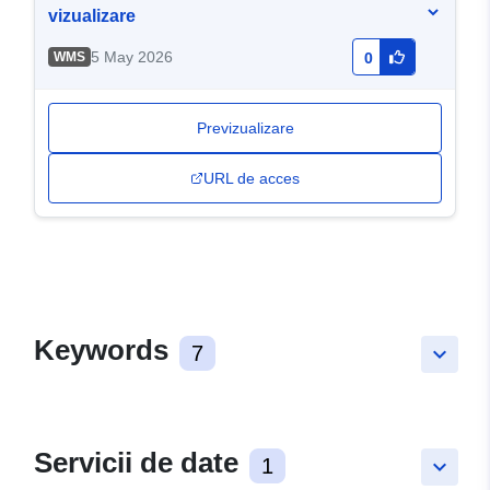
vizualizare
5 May 2026
WMS
0
Previzualizare
URL de acces
Keywords
7
keyboard_arrow_down
Servicii de date
1
keyboard_arrow_down