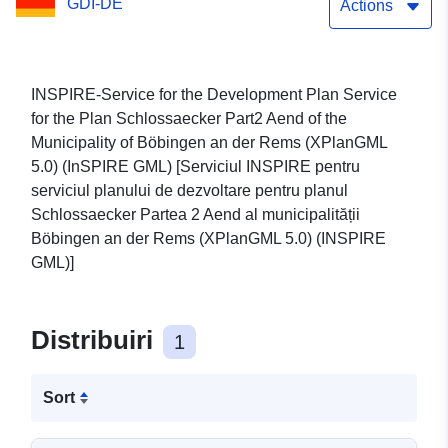
GDI-DE
engleză)
Actions
INSPIRE-Service for the Development Plan Service
for the Plan Schlossaecker Part2 Aend of the
Municipality of Böbingen an der Rems (XPlanGML
5.0) (InSPIRE GML) [Serviciul INSPIRE pentru
serviciul planului de dezvoltare pentru planul
Schlossaecker Partea 2 Aend al municipalității
Böbingen an der Rems (XPlanGML 5.0) (INSPIRE
GML)]
Distribuiri
1
Sort