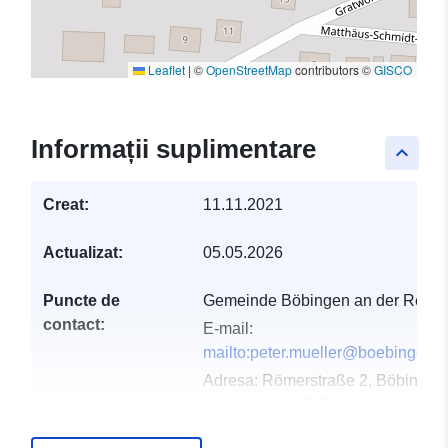
Leaflet
|
©
OpenStreetMap
contributors ©
GISCO
Informații suplimentare
keyboard_arrow_up
Creat:
11.11.2021
Actualizat:
05.05.2026
Puncte de
Gemeinde Böbingen an der Rems
contact:
E-mail:
mailto:peter.mueller@boebingen.
Adresa:
Römerstraße 2, Böbingen
an der Rems, 73560, Deutschland
Adresă URL: