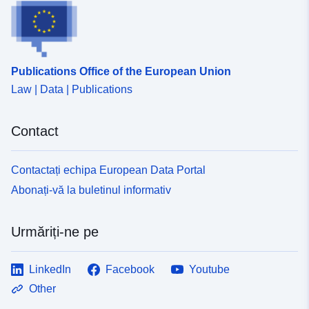
uriRef:
http://data.europa.eu/88u/dataset
2d6e-41dc-9bc1-348e3b630199
Publications Office of the European Union
Law | Data | Publications
Contact
Contactați echipa European Data Portal
Abonați-vă la buletinul informativ
Urmăriți-ne pe
LinkedIn
Facebook
Youtube
Other