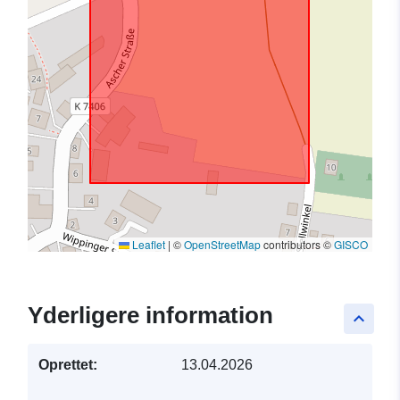
Leaflet
|
©
OpenStreetMap
contributors ©
GISCO
Yderligere information
keyboard_arrow_up
Oprettet:
13.04.2026