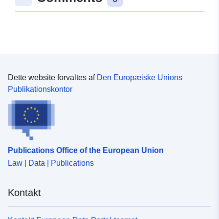
48.419237 ], [ 9.8149673,
48.417482 ], [ 9.8123365,
48.417482 ], [ 9.8123365,
48.419237 ] ]
Type:
Polygon
Dette website forvaltes af
Den Europæiske Unions
Svarer til:
Ressource:
Publikationskontor
http://data.europa.eu/eli/reg/2009/
uriRef:
http://data.europa.eu/88u/dataset/a
2c32-4341-a346-cb3653c38b9b
Publications Office of the European Union
Law | Data | Publications
Kontakt