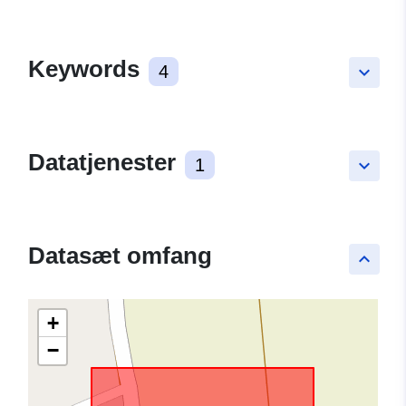
Keywords
4
keyboard_arrow_down
Datatjenester
1
keyboard_arrow_down
Datasæt omfang
keyboard_arrow_up
+
−