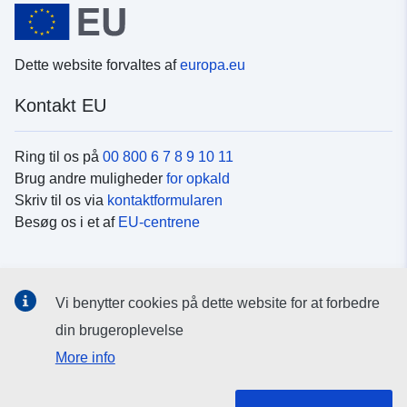
Dette website forvaltes af
europa.eu
Kontakt EU
Ring til os på
00 800 6 7 8 9 10 11
Brug andre muligheder
for opkald
Skriv til os via
kontaktformularen
Besøg os i et af
EU-centrene
Sociale medier
Vi benytter cookies på dette website for at forbedre
Søg efter EU's sider på
sociale medier
din brugeroplevelse
More info
EU-institutioner og -organer