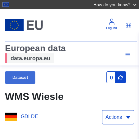
How do you know?
Log ind
European data
data.europa.eu
0
Datasæt
WMS Wiesle
GDI-DE
Actions