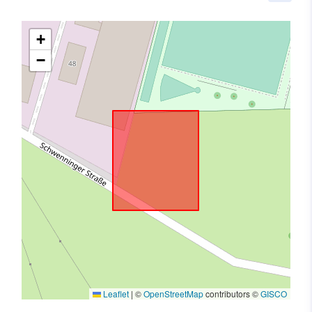
+
−
Leaflet
|
©
OpenStreetMap
contributors ©
GISCO