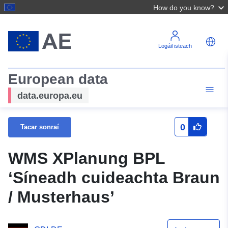
How do you know?
Logáil isteach
European data
data.europa.eu
0
Tacar sonraí
WMS XPlanung BPL
‘Síneadh cuideachta Braun
/ Musterhaus’