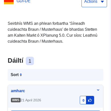
GDI-DE
Actions
Seirbhís WMS an phlean forbartha ‘Síneadh
cuideachta Braun / Musterhaus’ de bhardas Stetten
am Kalten Markt ó XPlanung 5.0. Cur síos: Leathnú
cuideachta Braun / Musterhaus.
Dáiltí
1
Sort
amharc
21 April 2026
WMS
0