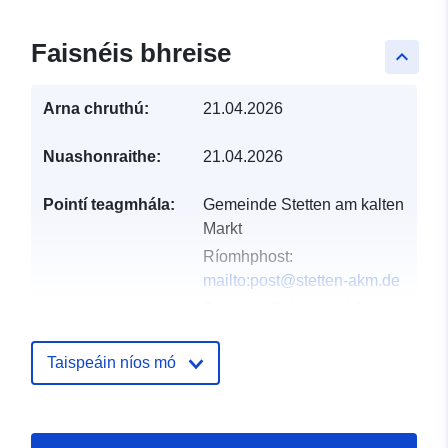
Faisnéis bhreise
keyboard_arrow_up
Arna chruthú:
21.04.2026
Nuashonraithe:
21.04.2026
Pointí teagmhála:
Gemeinde Stetten am kalten
Markt
Ríomhphost:
mailto:post@stetten-akm.de
Seoladh:
Schlosshof 1,
Stetten am kalten Markt,
72510, Deutschland
Taispeáin níos mó
URL:
http://www.stetten-
akm.de