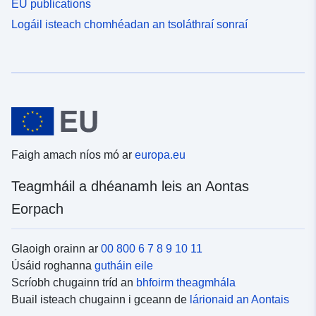
EU publications
Logáil isteach chomhéadan an tsoláthraí sonraí
Faigh amach níos mó ar
europa.eu
Teagmháil a dhéanamh leis an Aontas
Eorpach
Glaoigh orainn ar
00 800 6 7 8 9 10 11
Úsáid roghanna
gutháin eile
Scríobh chugainn tríd an
bhfoirm theagmhála
Buail isteach chugainn i gceann de
lárionaid an Aontais