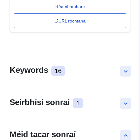
Réamhamharc
URL rochtana
Keywords
16
keyboard_arrow_down
Seirbhísí sonraí
1
keyboard_arrow_down
Méid tacar sonraí
keyboard_arrow_up