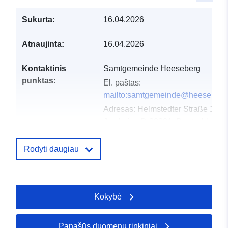
Sukurta:
16.04.2026
Atnaujinta:
16.04.2026
Kontaktinis
Samtgemeinde Heeseberg
punktas:
El. paštas:
mailto:samtgemeinde@heeseberg
Adresas:
Helmstedter Straße 17,
Jerxheim, D-38381, Deutschland
URL:
https://www.samtgemeindeheesebe
Rodyti daugiau
Katalogo įrašas:
Pridėta prie duomenų.europa.eu:
Atnaujinta informacija apie duome
Kokybė
02 August 2026
Panašūs duomenų rinkiniai
Erdviniai
Koordinatės:
[ [ 10.8629659,