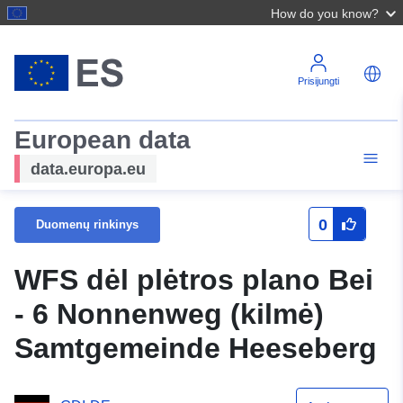
How do you know?
Prisijungti
European data
data.europa.eu
0
Duomenų rinkinys
WFS dėl plėtros plano Bei
- 6 Nonnenweg (kilmė)
Samtgemeinde Heeseberg