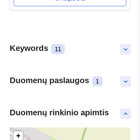
Keywords
11
keyboard_arrow_down
Duomenų paslaugos
1
keyboard_arrow_down
Duomenų rinkinio apimtis
keyboard_arrow_up
+