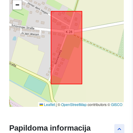
−
Leaflet
|
©
OpenStreetMap
contributors ©
GISCO
Papildoma informacija
keyboard_arrow_up