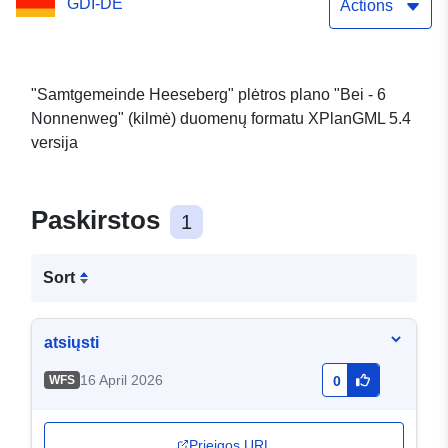
GDI-DE
Actions
"Samtgemeinde Heeseberg" plėtros plano "Bei - 6
Nonnenweg" (kilmė) duomenų formatu XPlanGML 5.4
versija
Paskirstos
1
Sort
atsiųsti
16 April 2026
WFS
0
Prieigos URL