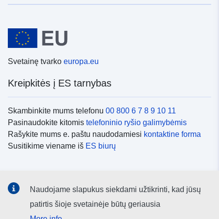
Svetainę tvarko
europa.eu
Kreipkitės į ES tarnybas
Skambinkite mums telefonu
00 800 6 7 8 9 10 11
Pasinaudokite kitomis
telefoninio ryšio galimybėmis
Rašykite mums e. paštu naudodamiesi
kontaktine forma
Susitikime viename iš
ES biurų
Socialiniai tinklai
Naudojame slapukus siekdami užtikrinti, kad jūsų
ES
socialinių tinklų kanalai
patirtis šioje svetainėje būtų geriausia
More info