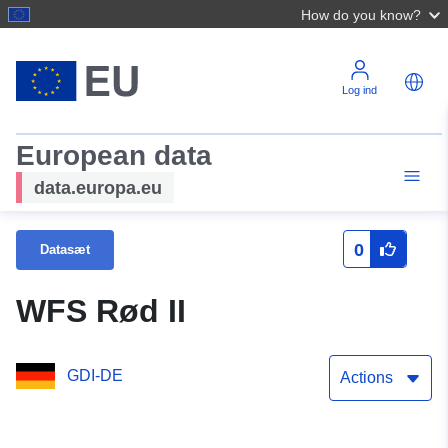
How do you know?
Log ind
European data
data.europa.eu
0
Datasæt
WFS Rød II
GDI-DE
Actions