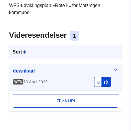
WFS-udviklingsplan »Röte II« for Mötzingen
kommune.
Videresendelser
1
Sort
download
13 April 2026
WFS
0
Tilgå URL