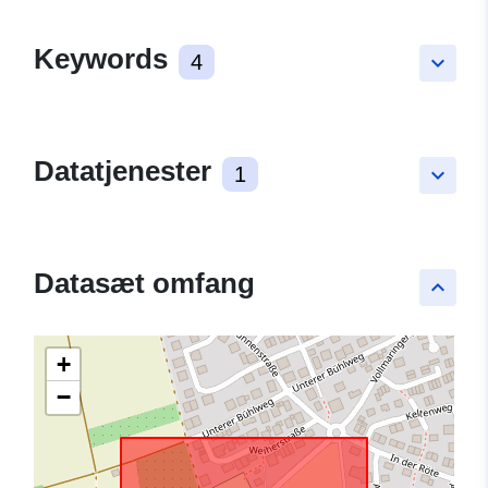
Keywords
4
keyboard_arrow_down
Datatjenester
1
keyboard_arrow_down
Datasæt omfang
keyboard_arrow_up
+
−