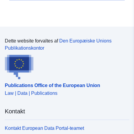
48.530297 ], [ 8.7713444,
48.5272811 ], [ 8.7664923,
48.5272811 ], [ 8.7664923,
48.530297 ] ]
Type:
Polygon
Dette website forvaltes af
Den Europæiske Unions
Publikationskontor
Svarer til:
Ressource:
http://data.europa.eu/eli/reg/2009/
uriRef:
http://data.europa.eu/88u/dataset
df28-4fd1-87c8-3540c1773df1
Publications Office of the European Union
Law | Data | Publications
Kontakt
Kontakt European Data Portal-teamet