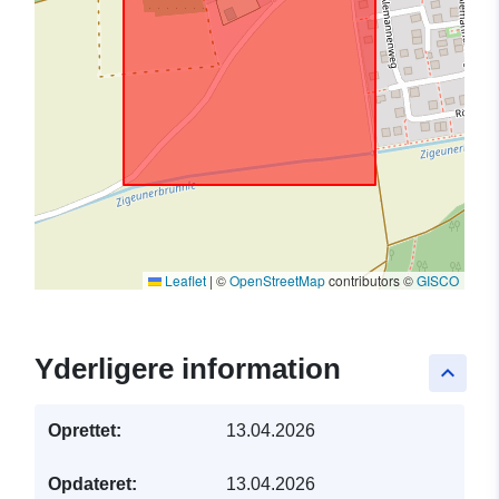
Leaflet
|
©
OpenStreetMap
contributors ©
GISCO
Yderligere information
keyboard_arrow_up
Oprettet:
13.04.2026
Opdateret:
13.04.2026