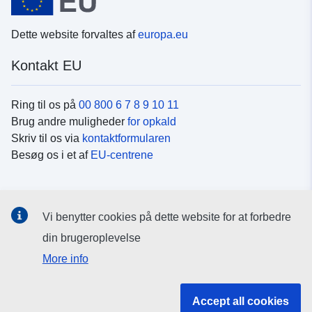
Dette website forvaltes af
europa.eu
Kontakt EU
Ring til os på
00 800 6 7 8 9 10 11
Brug andre muligheder
for opkald
Skriv til os via
kontaktformularen
Besøg os i et af
EU-centrene
Sociale medier
Vi benytter cookies på dette website for at forbedre
Søg efter EU's sider på
sociale medier
din brugeroplevelse
More info
EU-institutioner og -organer
Accept all cookies