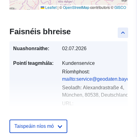
Leaflet
|
©
OpenStreetMap
contributors ©
GISCO
Faisnéis bhreise
keyboard_arrow_up
Nuashonraithe:
02.07.2026
Pointí teagmhála:
Kundenservice
Ríomhphost:
mailto:service@geodaten.bayern.
Seoladh:
Alexandrastraße 4,
München, 80538, Deutschland
URL:
https://www.geodaten.bayern.de
Taispeáin níos mó
Taifead Catalóige:
Curtha le data.europa.eu:
21
February 2026