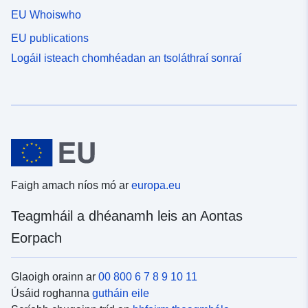
EU Whoiswho
EU publications
Logáil isteach chomhéadan an tsoláthraí sonraí
Faigh amach níos mó ar
europa.eu
Teagmháil a dhéanamh leis an Aontas
Eorpach
Glaoigh orainn ar
00 800 6 7 8 9 10 11
Úsáid roghanna
gutháin eile