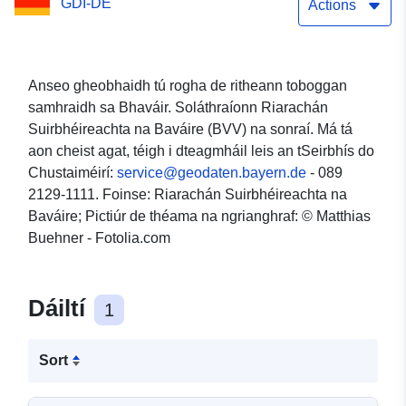
GDI-DE
Actions
Anseo gheobhaidh tú rogha de ritheann toboggan
samhraidh sa Bhaváir. Soláthraíonn Riarachán
Suirbhéireachta na Baváire (BVV) na sonraí. Má tá
aon cheist agat, téigh i dteagmháil leis an tSeirbhís do
Chustaiméirí:
service@geodaten.bayern.de
- 089
2129-1111. Foinse: Riarachán Suirbhéireachta na
Baváire; Pictiúr de théama na ngrianghraf: © Matthias
Buehner - Fotolia.com
Dáiltí
1
Sort