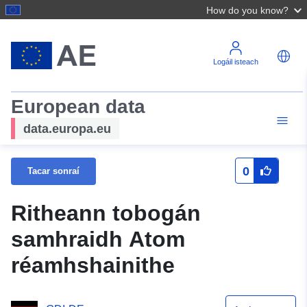
How do you know?
Logáil isteach
European data
data.europa.eu
0
Tacar sonraí
Ritheann tobogán
samhraidh Atom
réamhshainithe