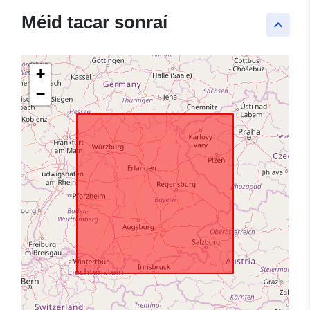
Méid tacar sonraí
keyboard_arrow_up
+
−