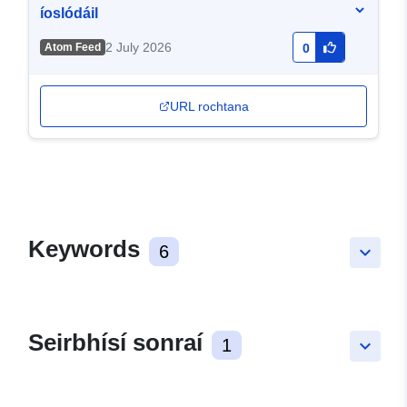
íoslódáil
2 July 2026
Atom Feed
0
URL rochtana
Keywords
6
keyboard_arrow_down
Seirbhísí sonraí
1
keyboard_arrow_down