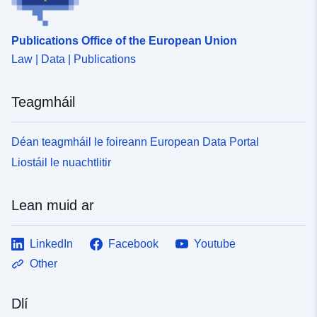
b2ab-37f7-92b0-
aceac6c55f74
Publications Office of the European Union
Law | Data | Publications
uriRef:
http://data.europa.eu/88u/dataset
3e2f-3ad2-a4c1-62e315592820
Teagmháil
Tréimhsiúlacht
monthly
Fabhraithe:
Déan teagmháil le foireann European Data Portal
Liostáil le nuachtlitir
Lean muid ar
LinkedIn
Facebook
Youtube
Other
Dlí