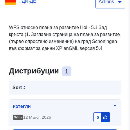
ГДИ-ДЕ
развитие (първо
Actions
опростено изменение) на
град Schöningen
WFS относно плана за развитие Hoi - 5.1 Зад
кръста (1. Заглавна страница на плана за развитие
(първо опростено изменение) на град Schöningen
във формат за данни XPlanGML версия 5.4
Дистрибуции
1
Sort
изтегли
12 March 2026
WFS
0