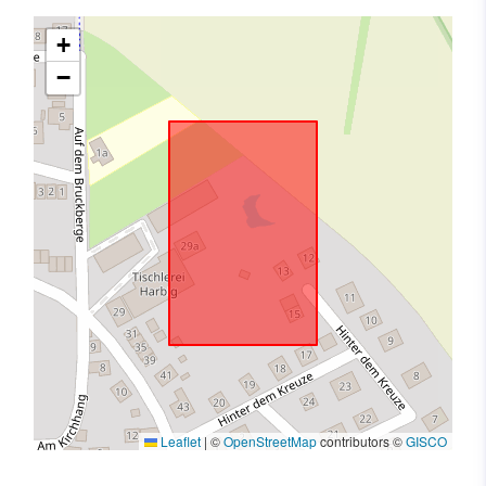
+
−
Leaflet
|
©
OpenStreetMap
contributors ©
GISCO