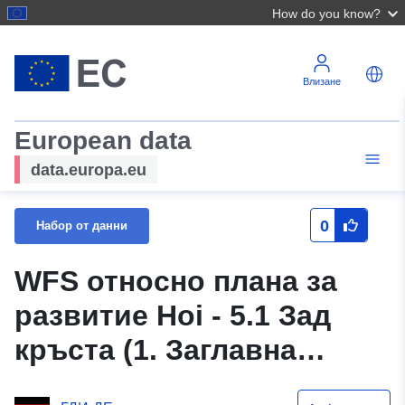
How do you know?
Влизане
European data
data.europa.eu
0
Набор от данни
WFS относно плана за
развитие Hoi - 5.1 Зад
кръста (1. Заглавна
страница на плана за