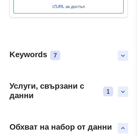
URL за достъп
Keywords
7
keyboard_arrow_down
Услуги, свързани с
1
keyboard_arrow_down
данни
Обхват на набор от данни
keyboard_arrow_up