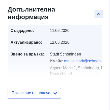
Допълнителна
keyboard_arrow_up
информация
Създадено:
11.03.2026
Актуализирано:
12.03.2026
Звено за връзка:
Stadt Schöningen
Имейл:
mailto:stadt@schoeninge
Адрес:
Markt 1, Schöningen, D-38
Deutschland
URL адрес:
https://www.schoeningen.de/leben
wohnen/bauleitplanung/bauleitplae
Показване на повече
Каталожен
Добавено към data.europa.eu:
21