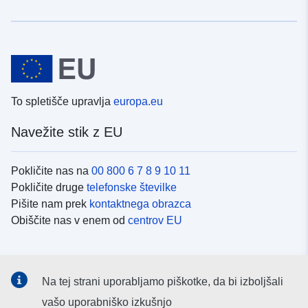
To spletišče upravlja
europa.eu
Navežite stik z EU
Pokličite nas na
00 800 6 7 8 9 10 11
Pokličite druge
telefonske številke
Pišite nam prek
kontaktnega obrazca
Obiščite nas v enem od
centrov EU
Družbeni mediji
Na tej strani uporabljamo piškotke, da bi izboljšali
Iskanje po
družbenih medijih EU
vašo uporabniško izkušnjo