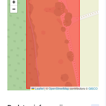
+
−
Leaflet
|
©
OpenStreetMap
contributors ©
GISCO