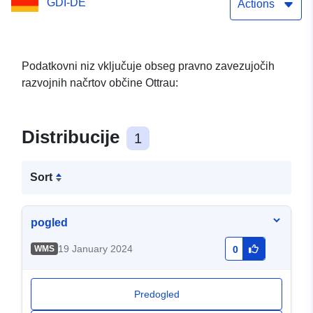
GDI-DE
Actions
Podatkovni niz vključuje obseg pravno zavezujočih
razvojnih načrtov občine Ottrau:
Distribucije
1
Sort
pogled
19 January 2024
WMS
0
Predogled