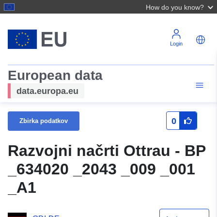
How do you know?
Login
European data
data.europa.eu
0
Zbirka podatkov
Razvojni načrti Ottrau - BP
_634020 _2043 _009 _001
_A1