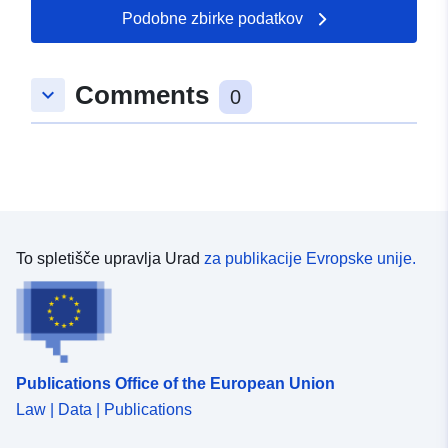
Tip:
Polygon
Podobne zbirke podatkov
uriRef:
http://data.europa.eu/88u/dataset
Comments
keyboard_arrow_down
a3a9-91c6-2348-bf750c256a8e
0
To spletišče upravlja Urad
za publikacije Evropske unije.
Publications Office of the European Union
Law | Data | Publications