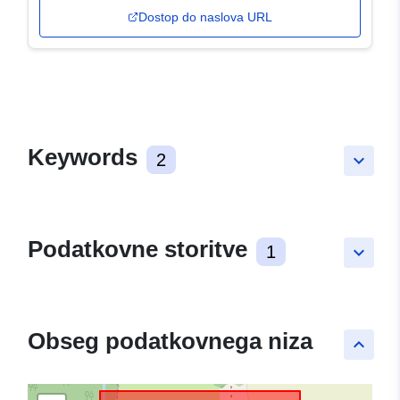
Dostop do naslova URL
Keywords
2
keyboard_arrow_down
Podatkovne storitve
1
keyboard_arrow_down
Obseg podatkovnega niza
keyboard_arrow_up