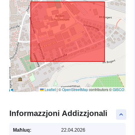
Leaflet
|
©
OpenStreetMap
contributors ©
GISCO
Informazzjoni Addizzjonali
keyboard_arrow_up
Maħluq:
22.04.2026