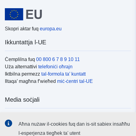
Skopri aktar fuq
europa.eu
Ikkuntattja l-UE
Ċemplilna fuq
00 800 6 7 8 9 10 11
Uża alternattivi
telefoniċi oħrajn
Iktbilna permezz
tal-formola ta’ kuntatt
Iltaqa’ magħna f’wieħed
miċ-ċentri tal-UE
Media soċjali
Fittex mezzi
tal-media soċjali tal-UE
Aħna nużaw il-cookies fuq dan is-sit sabiex insaħħu
l-esperjenza tiegħek ta' utent