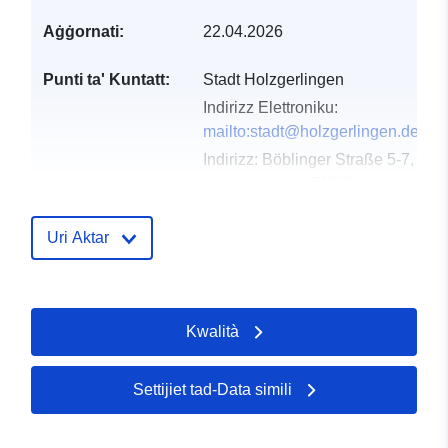
Aġġornati:
22.04.2026
Punti ta' Kuntatt:
Stadt Holzgerlingen
Indirizz Elettroniku:
mailto:stadt@holzgerlingen.de
Indirizz:
Böblinger Straße 5-7,
Holzgerlingen, 71088,
Deutschland
URL:
Uri Aktar
http://www.holzgerlingen.de
Reġistru tal-
Miżjud ma’ data.europa.eu:
Kwalità
Katalgu:
02 May 2026
Aġġornat fuq data.europa.eu:
02 August 2026
Settijiet tad-Data simili
Spazjali:
Koordinati:
[ [ 9.0131165,