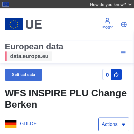
How do you know?
Illoggjar
European data
data.europa.eu
0
Sett tad-data
WFS INSPIRE PLU Change
Berken
GDI-DE
Actions