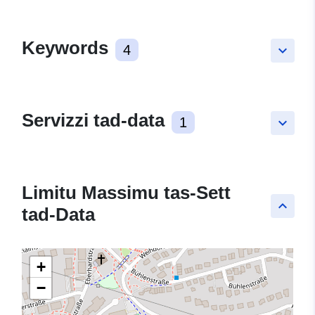
Keywords
4
keyboard_arrow_down
Servizzi tad-data
1
keyboard_arrow_down
Limitu Massimu tas-Sett
keyboard_arrow_up
tad-Data
+
−