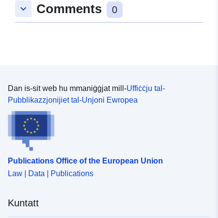
Comments
keyboard_arrow_down
48.6436196 ], [ 9.0183727,
0
48.6436196 ], [ 9.0183727,
48.6408049 ], [ 9.0131165,
48.6408049 ], [ 9.0131165,
48.6436196 ] ]
Tip:
Polygon
Dan is-sit web hu mmaniġġjat mill-
Uffiċċju tal-
Jikkonforma ma':
Riżorsa:
Pubblikazzjonijiet tal-Unjoni Ewropea
http://data.europa.eu/eli/reg/2009/
uriRef:
http://data.europa.eu/88u/dataset/
7dac-4738-a66b-386cd6df89e2
Publications Office of the European Union
Law | Data | Publications
Kuntatt