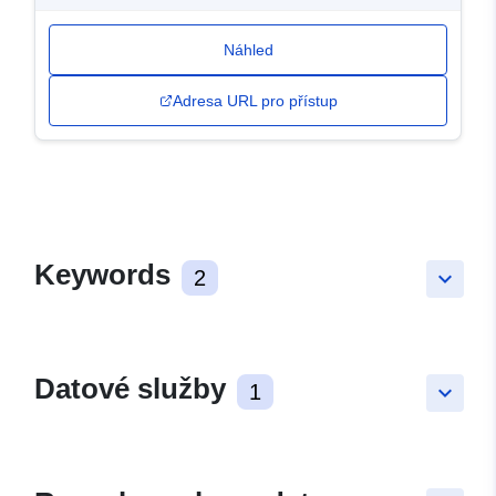
Náhled
Adresa URL pro přístup
Keywords
2
keyboard_arrow_down
Datové služby
1
keyboard_arrow_down