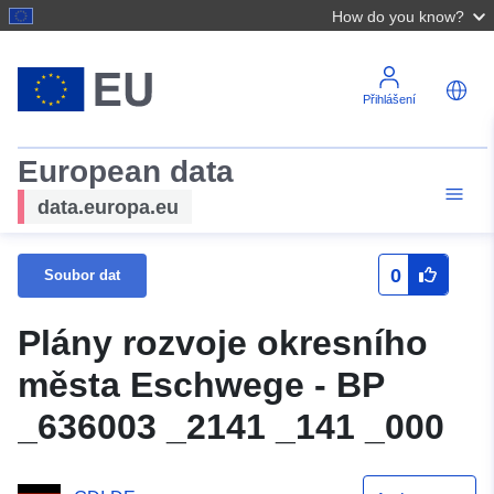
How do you know?
Přihlášení
European data
data.europa.eu
0
Soubor dat
Plány rozvoje okresního
města Eschwege - BP
_636003 _2141 _141 _000