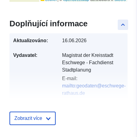
Doplňující informace
keyboard_arrow_up
Aktualizováno:
16.06.2026
Vydavatel:
Magistrat der Kreisstadt
Eschwege - Fachdienst
Stadtplanung
E-mail:
mailto:geodaten@eschwege-
rathaus.de
Katalogový
Přidáno do data.europa.eu:
záznam:
21 February 2026
Zobrazit více
Aktualizace údajů.europa.eu:
02 August 2026