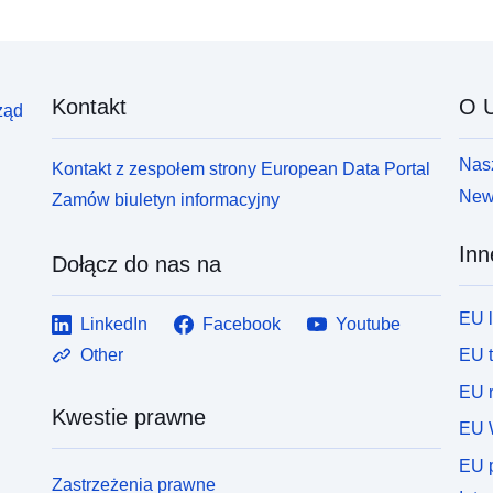
Kontakt
O U
ząd
Nasz
Kontakt z zespołem strony European Data Portal
News
Zamów biuletyn informacyjny
Inn
Dołącz do nas na
EU 
LinkedIn
Facebook
Youtube
EU 
Other
EU r
Kwestie prawne
EU 
EU p
Zastrzeżenia prawne