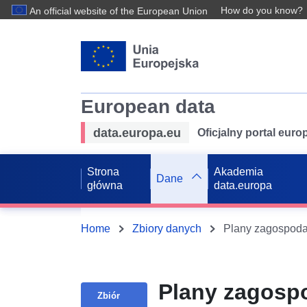
How do you know?
An official website of the European Union
European data
data.europa.eu
Oficjalny portal eur
Strona
Akademia
Dane
główna
data.europa
Home
Zbiory danych
Plany zagosp
Zbiór