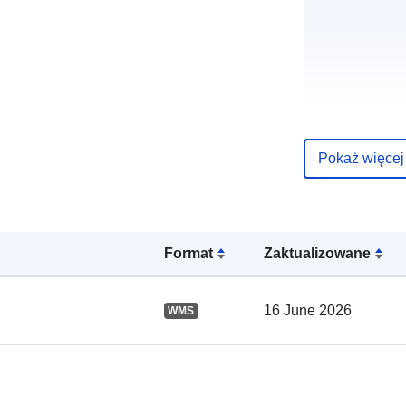
Zapis katalo
Pokaż więcej
Przestrzenne
Format
Zaktualizowane
16 June 2026
WMS
uriRef: