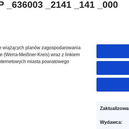
P _636003 _2141 _141 _000
nie wiążących planów zagospodarowania
 (Werra-Meißner-Kreis) wraz z linkiem
internetowych miasta powiatowego
Zaktualizowa
Wydawca: