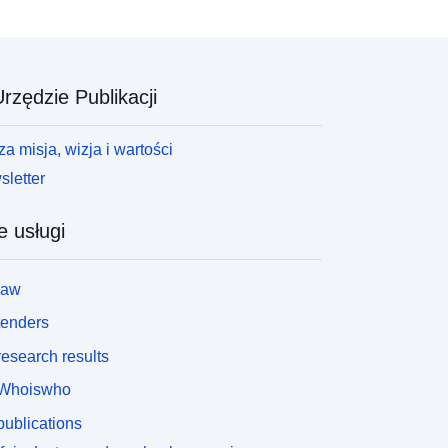
rzędzie Publikacji
a misja, wizja i wartości
letter
e usługi
law
tenders
esearch results
Whoiswho
ublications