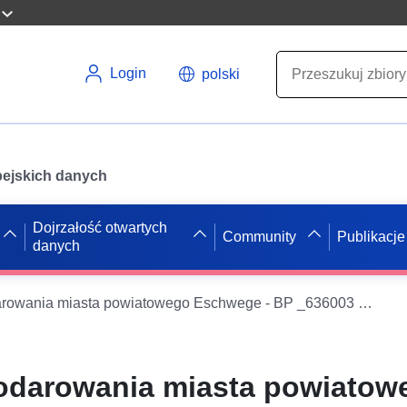
Login
polski
opejskich danych
Dojrzałość otwartych
Community
Publikacje
danych
Plany zagospodarowania miasta powiatowego Eschwege - BP _636003 _2141 _141 _000
odarowania miasta powiatow