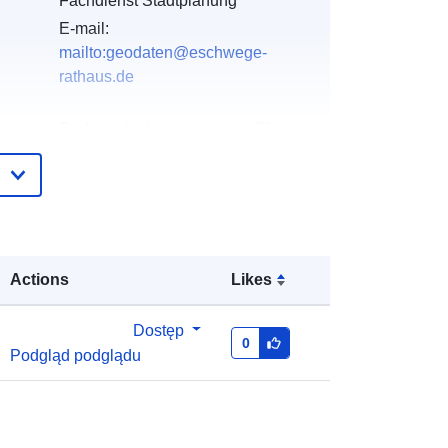
Fachdienst Stadtplanung
E-mail:
mailto:geodaten@eschwege-
rathaus.de
gu:
Dodany do data.europa.eu:
21
February 2026
Zaktualizowano dane.europa.eu:
02
August 2026
:
Współrzędne:
[ [ 10.0534, 51.1775 ],
Actions
Likes
[ 10.0555, 51.1775 ], [ 10.0555,
51.1768 ], [ 10.0534, 51.1768 ], [
10.0534, 51.1775 ] ]
Dostęp
0
Podgląd podglądu
Typ:
Polygon
http://data.europa.eu/88u/dataset/a4
b394d6-3fdb-1f20-dba0-