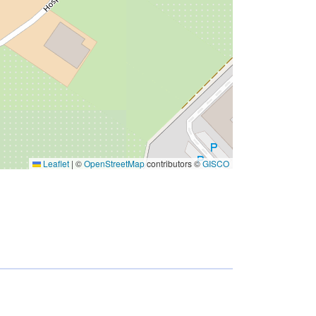
Leaflet
|
©
OpenStreetMap
contributors ©
GISCO