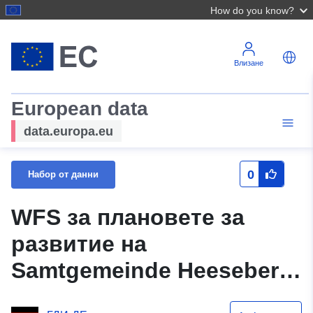
How do you know?
Влизане
European data
data.europa.eu
0
Набор от данни
WFS за плановете за
развитие на
Samtgemeinde Heeseberg
— XPlanung 5.4