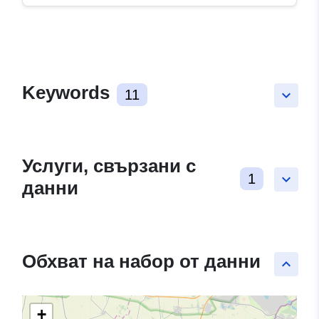
Keywords
11
keyboard_arrow_down
Услуги, свързани с
1
keyboard_arrow_down
данни
Обхват на набор от данни
keyboard_arrow_up
+