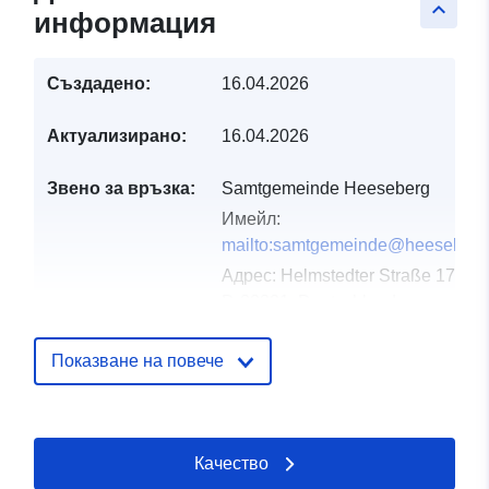
keyboard_arrow_up
информация
Създадено:
16.04.2026
Актуализирано:
16.04.2026
Звено за връзка:
Samtgemeinde Heeseberg
Имейл:
mailto:samtgemeinde@heeseberg
Адрес:
Helmstedter Straße 17, Je
D-38381, Deutschland
URL адрес:
https://www.samtgemeindeheesebe
Показване на повече
Каталожен
Добавено към data.europa.eu:
02
запис:
May 2026
Качество
Актуализирана на data.europa.eu