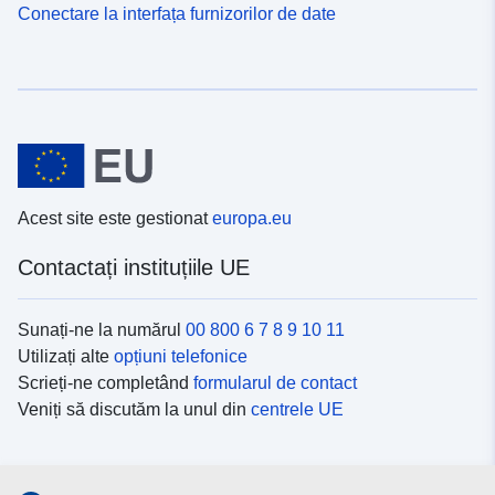
Conectare la interfața furnizorilor de date
Acest site este gestionat
europa.eu
Contactați instituțiile UE
Sunați-ne la numărul
00 800 6 7 8 9 10 11
Utilizați alte
opțiuni telefonice
Scrieți-ne completând
formularul de contact
Veniți să discutăm la unul din
centrele UE
Platformele de comunicare socială