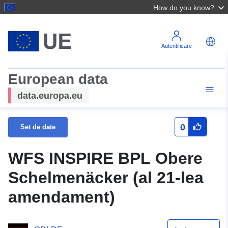
How do you know?
Autentificare
European data
data.europa.eu
0
Set de date
WFS INSPIRE BPL Obere
Schelmenäcker (al 21-lea
amendament)