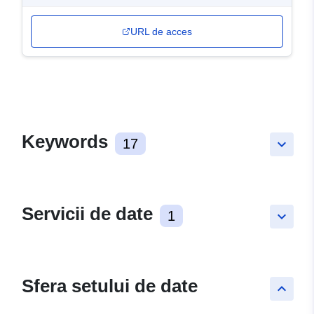
URL de acces
Keywords
17
keyboard_arrow_down
Servicii de date
1
keyboard_arrow_down
Sfera setului de date
keyboard_arrow_up