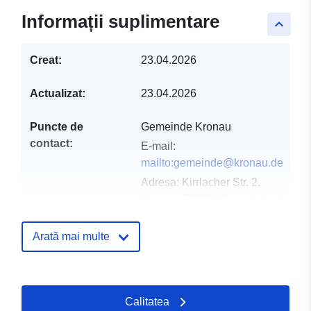
Informații suplimentare
keyboard_arrow_up
Creat:
23.04.2026
Actualizat:
23.04.2026
Puncte de
Gemeinde Kronau
contact:
E-mail:
mailto:gemeinde@kronau.de
Adresa:
Kirrlacher Str. 2,
Kronau, 76709, Deutschland
Adresă URL:
http://www.kronau.de
Arată mai multe
Registru catalog:
Adăugat la data.europa.eu:
02 Ma
Informații actualizate la data a.eur
Calitatea
02 August 2026