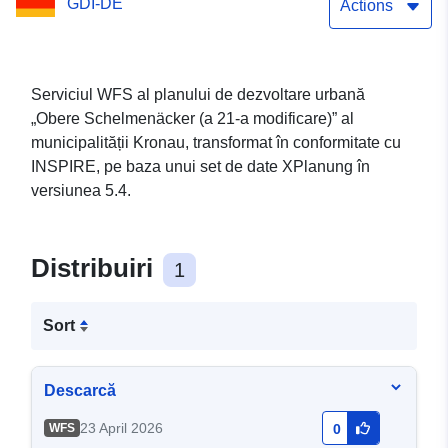
GDI-DE
Actions
Serviciul WFS al planului de dezvoltare urbană
„Obere Schelmenäcker (a 21-a modificare)” al
municipalității Kronau, transformat în conformitate cu
INSPIRE, pe baza unui set de date XPlanung în
versiunea 5.4.
Distribuiri
1
Sort
Descarcă
23 April 2026
WFS
0