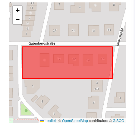
+
−
Leaflet
|
©
OpenStreetMap
contributors ©
GISCO