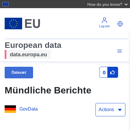
How do you know?
Log ind
European data
data.europa.eu
0
Datasæt
Mündliche Berichte
GovData
Actions