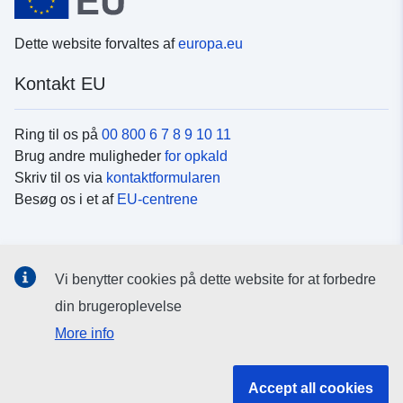
Dette website forvaltes af
europa.eu
Kontakt EU
Ring til os på
00 800 6 7 8 9 10 11
Brug andre muligheder
for opkald
Skriv til os via
kontaktformularen
Besøg os i et af
EU-centrene
Sociale medier
Vi benytter cookies på dette website for at forbedre
Søg efter EU's sider på
sociale medier
din brugeroplevelse
More info
EU-institutioner og -organer
Accept all cookies