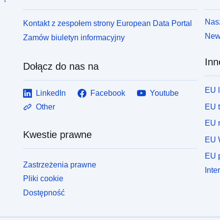
Nasz
Kontakt z zespołem strony European Data Portal
News
Zamów biuletyn informacyjny
Inn
Dołącz do nas na
EU 
LinkedIn
Facebook
Youtube
EU 
Other
EU r
Kwestie prawne
EU 
EU p
Zastrzeżenia prawne
Inte
Pliki cookie
Dostępność