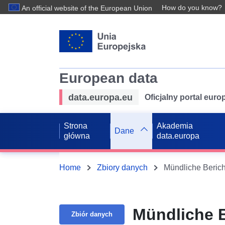
How do you know?
An official website of the European Union
European data
data.europa.eu
Oficjalny portal eur
Strona
Akademia
Dane
główna
data.europa
Home
Zbiory danych
Mündliche Berich
Mündliche B
Zbiór danych