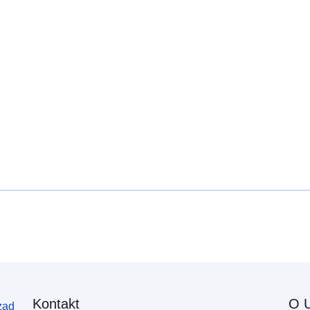
Kontakt
O U
ząd