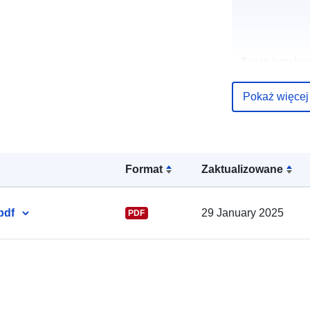
Zapis katalo
Pokaż więcej
Identyfikator
Format
Zaktualizowane
Inne
pdf
29 January 2025
PDF
identyfikator
uriRef: