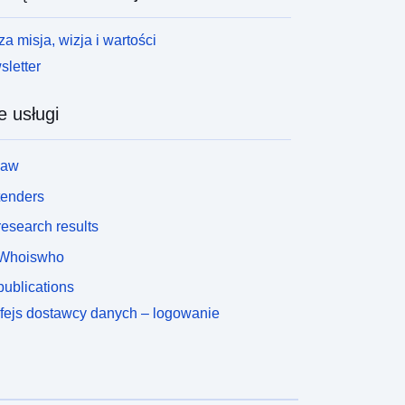
a misja, wizja i wartości
letter
e usługi
law
tenders
esearch results
Whoiswho
ublications
rfejs dostawcy danych – logowanie