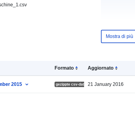
schine_1.csv
Pagina di arr
Mostra di più
Editore:
Punti di conta
Formato
Aggiornato
ember 2015
21 January 2016
gezippte csv-dateien
Registro del
catalogo:
Identificatori: