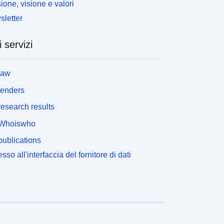
ione, visione e valori
letter
i servizi
law
tenders
esearch results
Whoiswho
ublications
sso all'interfaccia del fornitore di dati