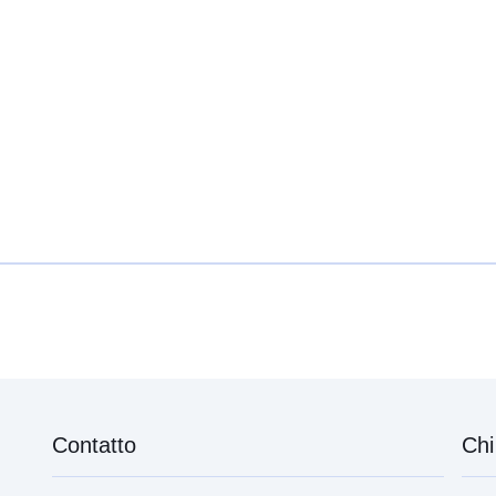
uriRef:
Informazioni 
versione:
Contatto
Chi