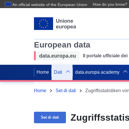
How do you know?
An official website of the European Union
European data
data.europa.eu
Il portale ufficiale de
Home
Dati
data.europa academy
Home
Set di dati
Zugriffsstatistiken 
Zugriffsstat
Set di dati