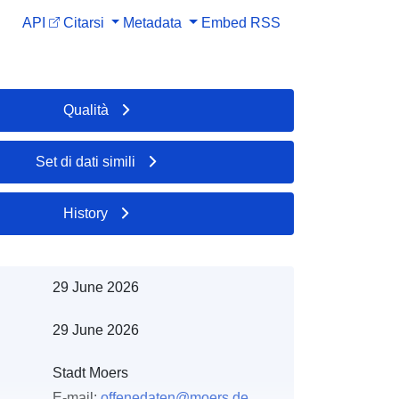
API
Citarsi
Metadata
Embed
RSS
Qualità
Set di dati simili
History
29 June 2026
29 June 2026
Stadt Moers
E-mail:
offenedaten@moers.de