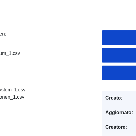
en:
raum_1.csv
ystem_1.csv
ionen_1.csv
Creato:
Aggiornato:
Creatore: