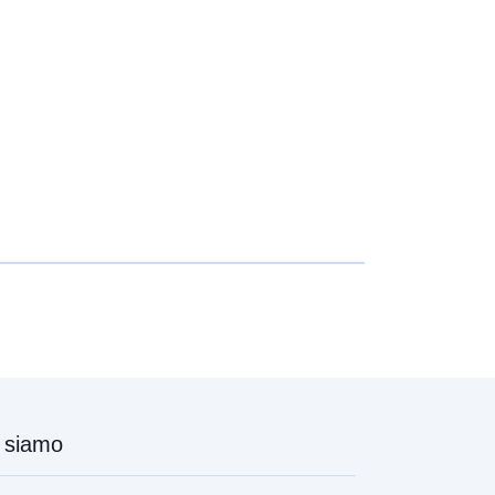
http://data.europa.eu/88u/dataset/a5
2911d7-8e63-4d32-832b-
8535f092b302
sulla
v2015.1
 siamo