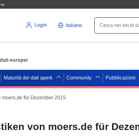
Login
italiano
i dati europei
Maturità dei dati aperti
Community
Pubblicazioni
von moers.de für Dezember 2015
istiken von moers.de für Dez