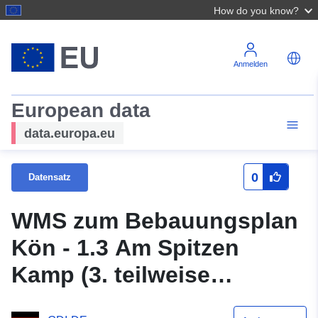
How do you know?
Anmelden
European data
data.europa.eu
0
Datensatz
WMS zum Bebauungsplan
Kön - 1.3 Am Spitzen
Kamp (3. teilweise
Änderung) der Stadt