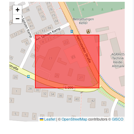
+
−
Leaflet
|
©
OpenStreetMap
contributors ©
GISCO