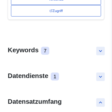
Zugriff
Keywords
7
keyboard_arrow_down
Datendienste
1
keyboard_arrow_down
Datensatzumfang
keyboard_arrow_up