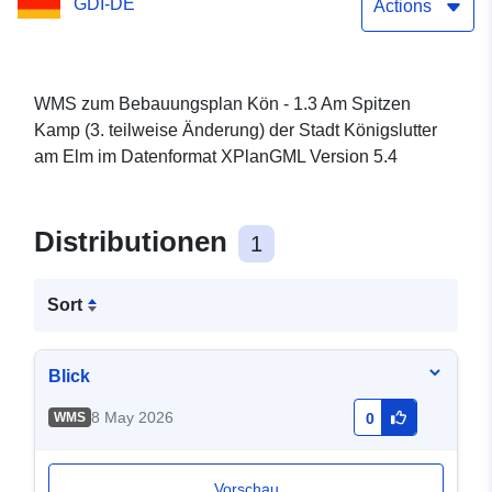
GDI-DE
Königslutter am Elm
Actions
WMS zum Bebauungsplan Kön - 1.3 Am Spitzen
Kamp (3. teilweise Änderung) der Stadt Königslutter
am Elm im Datenformat XPlanGML Version 5.4
Distributionen
1
Sort
Blick
8 May 2026
WMS
0
Vorschau