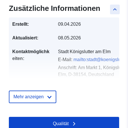
Zusätzliche Informationen
keyboard_arrow_up
Erstellt:
09.04.2026
Aktualisiert:
08.05.2026
Kontaktmöglichk
Stadt Königslutter am Elm
eiten:
E-Mail:
mailto:stadt@koenigslutter
Anschrift:
Am Markt 1, Königslutte
Elm, D-38154, Deutschland
URL:
https://www.koenigslutter.de/index
Mehr anzeigen
Verzeichnis der
Zu data.europa.eu hinzugefügt:
Kataloge:
02 May 2026
Aktualisiert auf data.europa.eu:
Qualität
02 August 2026