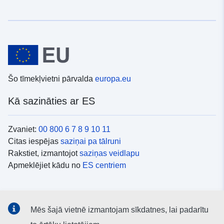
Šo tīmekļvietni pārvalda
europa.eu
Kā sazināties ar ES
Zvaniet:
00 800 6 7 8 9 10 11
Citas iespējas
saziņai pa tālruni
Rakstiet, izmantojot
saziņas veidlapu
Apmeklējiet kādu no
ES centriem
Sociālie mediji
Mēs šajā vietnē izmantojam sīkdatnes, lai padarītu
ES konti
sociālajos medijos