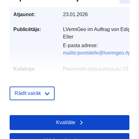
Atjaunot:
23.01.2026
Publicētājs:
LVermGeo im Auftrag von Ediger-
Eller
E-pasta adrese:
mailto:poststelle@lvermgeo.rlp.de
Kataloga
Pievienots data.europa.eu:
21 Feb
ieraksts:
2026
Jaunākā informācija par Data.euro
01 August 2026
Rādīt vairāk
Ģeogrāfiskā
Koordinātes:
[ [ 7.15235,
atrašanās vieta:
50.0974 ], [ 7.15392,
Kvalitāte
50.0974 ], [ 7.15392,
50.0964 ], [ 7.15235,
50.0964 ], [ 7.15235,