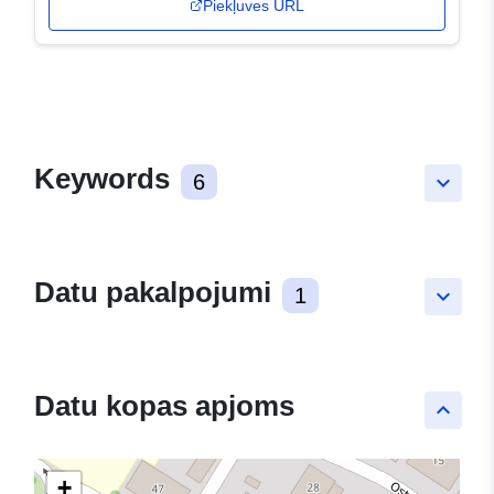
Piekļuves URL
Keywords
6
keyboard_arrow_down
Datu pakalpojumi
1
keyboard_arrow_down
Datu kopas apjoms
keyboard_arrow_up
+