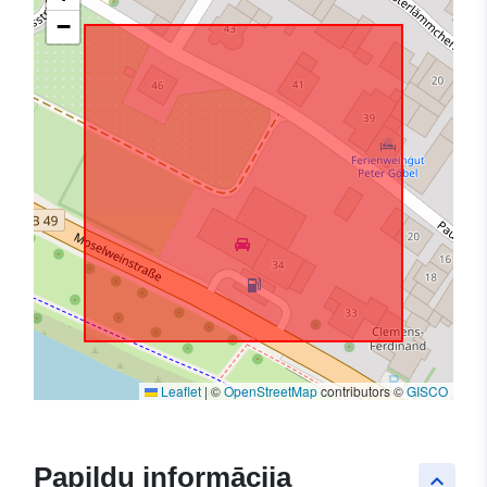
−
Leaflet
|
©
OpenStreetMap
contributors ©
GISCO
Papildu informācija
keyboard_arrow_up