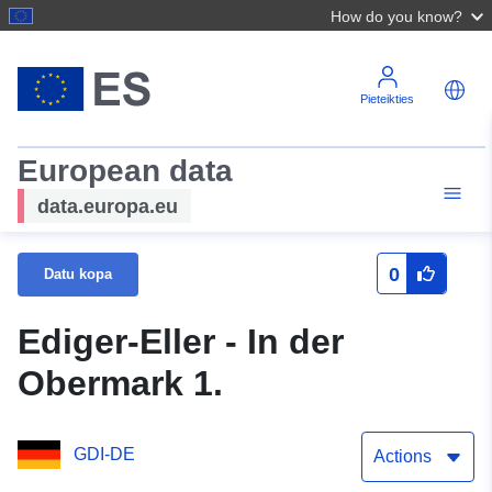
How do you know?
Pieteikties
European data
data.europa.eu
0
Datu kopa
Ediger-Eller - In der
Obermark 1.
GDI-DE
Actions