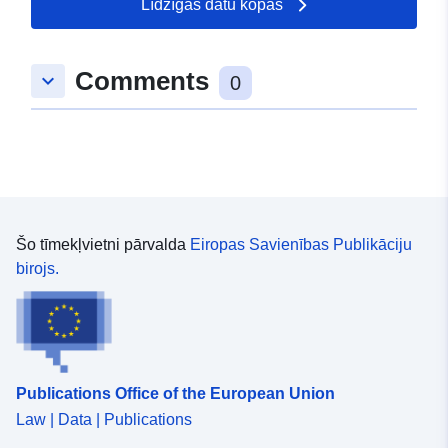
Līdzīgas datu kopas
50.0974 ] ]
Tips:
Polygon
Comments
keyboard_arrow_down
0
uriRef:
http://data.europa.eu/88u/dataset
7cb8-452a-277d-f81d66c8019e
Šo tīmekļvietni pārvalda
Eiropas Savienības Publikāciju
birojs.
Publications Office of the European Union
Law | Data | Publications