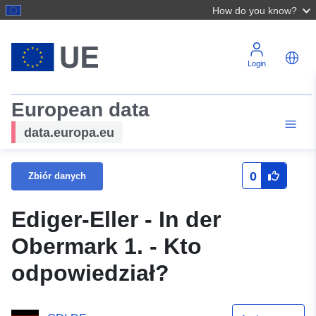
How do you know?
Login
European data
data.europa.eu
0
Zbiór danych
Ediger-Eller - In der
Obermark 1. - Kto
odpowiedział?