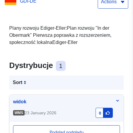
GDI-DE
Actions
Plany rozwoju Ediger-Eller:Plan rozwoju "In der
Obermark" Pierwsza poprawka z rozszerzeniem,
społeczność lokalnaEdiger-Eller
Dystrybucje
1
Sort
widok
23 January 2026
WMS
0
Podgląd podglądu