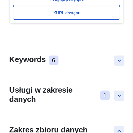
URL dostępu
Keywords
6
keyboard_arrow_down
Usługi w zakresie
1
keyboard_arrow_down
danych
Zakres zbioru danych
keyboard_arrow_up