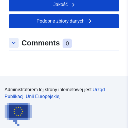
Jakość
50.0974 ], [ 7.15392,
50.0964 ], [ 7.15235,
50.0964 ], [ 7.15235,
Podobne zbiory danych
50.0974 ] ]
Typ:
Polygon
Comments
keyboard_arrow_down
0
uriRef:
http://data.europa.eu/88u/dataset
7cb8-452a-277d-f81d66c8019e
Administratorem tej strony internetowej jest
Urząd
Publikacji Unii Europejskiej