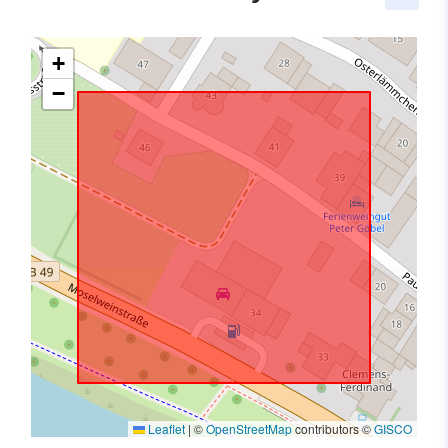
+
−
Leaflet
|
©
OpenStreetMap
contributors ©
GISCO