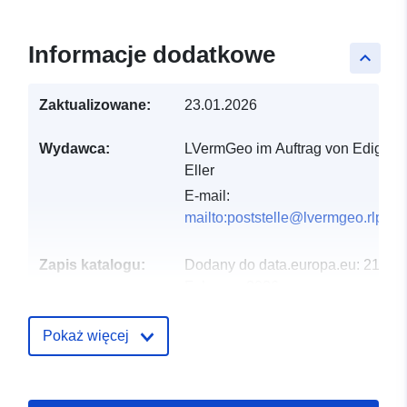
Informacje dodatkowe
keyboard_arrow_up
Zaktualizowane:
23.01.2026
Wydawca:
LVermGeo im Auftrag von Ediger-
Eller
E-mail:
mailto:poststelle@lvermgeo.rlp.de
Zapis katalogu:
Dodany do data.europa.eu:
21
February 2026
Zaktualizowano dane.europa.eu:
01 August 2026
Pokaż więcej
Przestrzenne:
Współrzędne:
[ [ 7.15235,
50.0974 ], [ 7.15392,