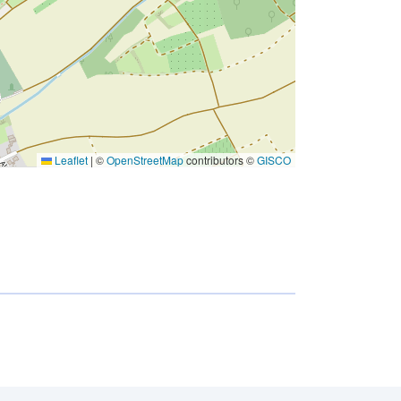
Leaflet
|
©
OpenStreetMap
contributors ©
GISCO