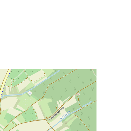
49.1690801 ] ]
Tipo:
Polygon
Recurso:
http://data.europa.eu/eli/reg/2009/97
6
http://data.europa.eu/88u/dataset/a5
86296b-d5ed-45cc-ad27-
e33af7e47142