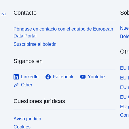
Contacto
Sob
pea
Nues
Póngase en contacto con el equipo de European
Data Portal
Bole
Suscribirse al boletín
Otr
Síganos en
EU 
LinkedIn
Facebook
Youtube
EU 
Other
EU r
EU 
Cuestiones jurídicas
EU p
Cone
Aviso jurídico
Cookies