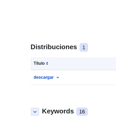
Distribuciones
1
Título
descargar
Keywords
keyboard_arrow_down
16