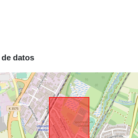
Conforme a:
 de datos
uriRef: