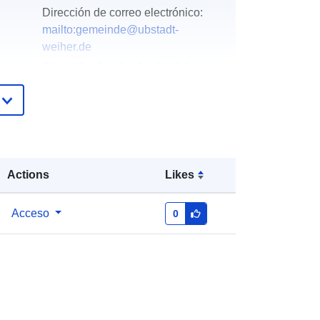
Dirección de correo electrónico:
mailto:gemeinde@ubstadt-
weiher.de
Dirección:
Bruchsaler Str. 1-3,
Ubstadt-Weiher, 76698,
Deutschland
URL:
http://www.ubstadt-weiher.de
Añadido a data.europa.eu:
21
Actions
Likes
February 2026
Actualizado en data.europa.eu:
01
August 2026
Acceso
0
Coordenadas:
[ [ 8.6240768,
49.1690801 ], [ 8.629623,
49.1690801 ], [ 8.629623,
49.1624248 ], [ 8.6240768,
49.1624248 ], [ 8.6240768,