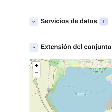
Servicios de datos
keyboard_arrow_down
1
Extensión del conjunto
keyboard_arrow_up
+
−