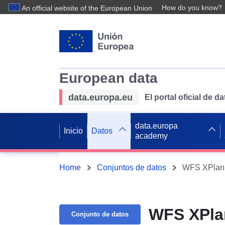
How do you know?
An official website of the European Union
European data
data.europa.eu
El portal oficial de 
data.europa
Inicio
Datos
academy
Home
Conjuntos de datos
WFS XPlan
WFS XPla
Conjunto de datos