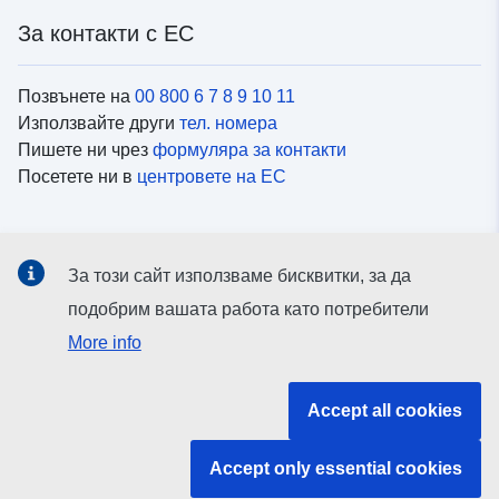
За контакти с ЕС
Позвънете на
00 800 6 7 8 9 10 11
Използвайте други
тел. номера
Пишете ни чрез
формуляра за контакти
Посетете ни в
центровете на ЕС
Социални медии
За този сайт използваме бисквитки, за да
Вижте профили на ЕС в
социалните медии
подобрим вашата работа като потребители
More info
Институции и органи на ЕС
Accept all cookies
ърсене на всички институции и органи на ЕС
Accept only essential cookies