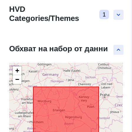
HVD
1
keyboard_arrow_down
Categories/Themes
Обхват на набор от данни
keyboard_arrow_up
+
−