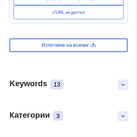
URL за достъп
Изтегляне на всички
Keywords
13
keyboard_arrow_down
Категории
3
keyboard_arrow_down