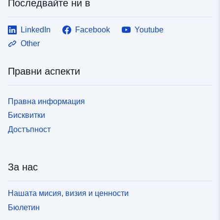
Тип:
Ресурси:
Последвайте ни в
http://inspire.ec.europa.eu/metadat
codelist/ResourceType/dataset
LinkedIn
Facebook
Youtube
Other
Правни аспекти
Правна информация
Бисквитки
Достъпност
За нас
Нашата мисия, визия и ценности
Бюлетин