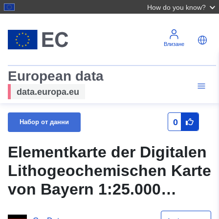
How do you know?
Влизане
European data
data.europa.eu
0
Набор от данни
Elementkarte der Digitalen
Lithogeochemischen Karte
von Bayern 1:25.000
(dLGK25) - Niob (P90)