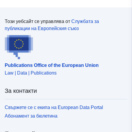
07 July 2026
Пространствени
Координати:
[ [ 9.0966,
Този уебсайт се управлява от
Службата за
:
50.5819 ], [ 13.9753,
публикации на Европейския съюз
50.5819 ], [ 13.9753,
47.1718 ], [ 9.0966, 47.1718
], [ 9.0966, 50.5819 ] ]
Тип:
Polygon
Publications Office of the European Union
Идентификатор
a586f60a-025b-4616-8d59-
Law | Data | Publications
и:
6f6e6de22d47
За контакти
uriRef:
http://data.europa.eu/88u/dataset/
025b-4616-8d59-6f6e6de22d47
Свържете се с екипа на European Data Portal
Периодичност
other
Абонамент за бюлетина
на начисляване: