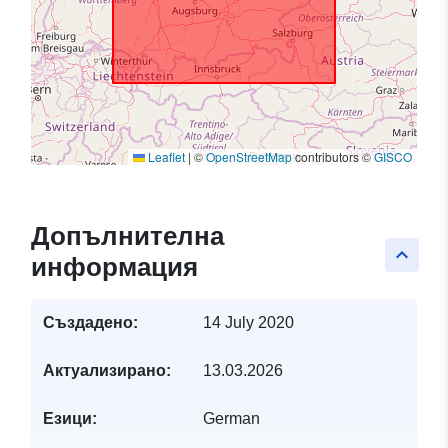
Leaflet
|
©
OpenStreetMap
contributors ©
GISCO
Допълнителна
keyboard_arrow_up
информация
Създадено:
14 July 2020
Актуализирано:
13.03.2026
Езици:
German