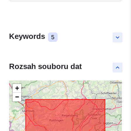
Keywords
5
keyboard_arrow_down
Rozsah souboru dat
keyboard_arrow_up
+
−