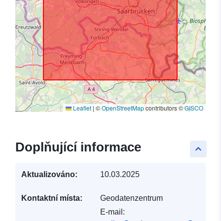
Leaflet
|
©
OpenStreetMap
contributors ©
GISCO
Doplňující informace
keyboard_arrow_up
Aktualizováno:
10.03.2025
Kontaktní místa:
Geodatenzentrum
E-mail: