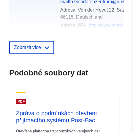
mailto:Geodatenzentrum@umwelt.
Adresa:
Von der Heydt 22, Saarbr
66115, Deutschland
Adresa URL:
http://www.mapbende
Katalogový
Přidáno do data.europa.eu:
Zobrazit více
záznam:
21 February 2026
Aktualizace údajů.europa.eu:
01 August 2026
Podobné soubory dat
Místní:
Souřadnice:
[ [ 6.7386652,
49.3510545 ], [ 7.1110805,
49.3510545 ], [ 7.1110805,
49.1092098 ], [ 6.7386652,
PDF
49.1092098 ], [ 6.7386652,
Zpráva o podmínkách otevření
49.3510545 ] ]
přijímacího systému Post-Bac
Typ:
Polygon
Otevřená platforma francouzských veřejných dat