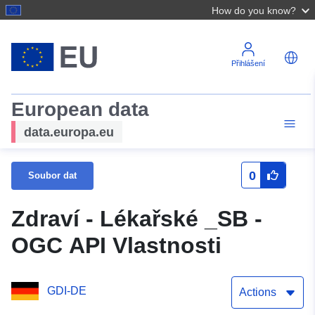
How do you know?
Přihlášení
European data
data.europa.eu
0
Soubor dat
Zdraví - Lékařské _SB -
OGC API Vlastnosti
GDI-DE
Actions