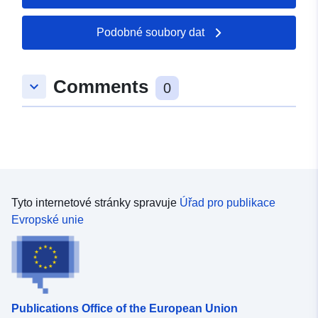
Podobné soubory dat
Comments
keyboard_arrow_down
0
Tyto internetové stránky spravuje
Úřad pro publikace
Evropské unie
Publications Office of the European Union