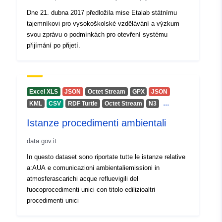
uriRef:
http://data.europa.eu/88u/dataset/
Dne 21. dubna 2017 předložila mise Etalab státnímu
69e3-d362-9346-d72d094af2a2
tajemníkovi pro vysokoškolské vzdělávání a výzkum
svou zprávu o podmínkách pro otevření systému
přijímání po přijetí.
Excel XLS
JSON
Octet Stream
GPX
JSON
...
KML
CSV
RDF Turtle
Octet Stream
N3
Istanze procedimenti ambientali
data.gov.it
In questo dataset sono riportate tutte le istanze relative
a:AUA e comunicazioni ambientaliemissioni in
atmosferascarichi acque refluevigili del
fuocoprocedimenti unici con titolo edilizioaltri
procedimenti unici